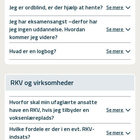
Jeg er ordblind, er der hjælp at hente?
Se mere
Jeg har eksamensangst –derfor har
jeg ingen uddannelse. Hvordan
Se mere
kommer jeg videre?
Hvad er en logbog?
Se mere
RKV og virksomheder
Hvorfor skal min ufaglærte ansatte
have en RKV, hvis jeg tilbyder en
Se mere
voksenlæreplads?
Hvilke fordele er der i en evt. RKV-
Se mere
indsats?