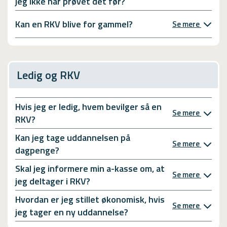
jeg ikke har prøvet det før?
Kan en RKV blive for gammel?
Se mere
Ledig og RKV
Hvis jeg er ledig, hvem bevilger så en
Se mere
RKV?
Kan jeg tage uddannelsen på
Se mere
dagpenge?
Skal jeg informere min a-kasse om, at
Se mere
jeg deltager i RKV?
Hvordan er jeg stillet økonomisk, hvis
Se mere
jeg tager en ny uddannelse?