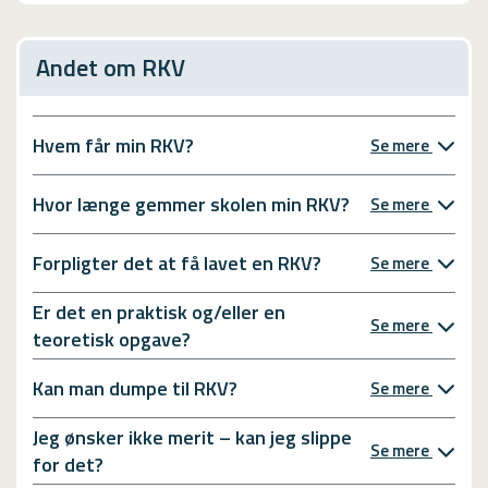
Andet om RKV
Hvem får min RKV?
Se mere
Hvor længe gemmer skolen min RKV?
Se mere
Forpligter det at få lavet en RKV?
Se mere
Er det en praktisk og/eller en
Se mere
teoretisk opgave?
Kan man dumpe til RKV?
Se mere
Jeg ønsker ikke merit – kan jeg slippe
Se mere
for det?