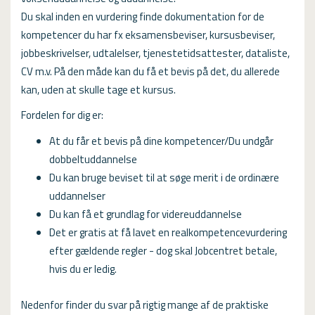
USMA
Du skal inden en vurdering finde dokumentation for de
kompetencer du har fx eksamensbeviser, kursusbeviser,
Videoguides
jobbeskrivelser, udtalelser, tjene­stetidsattester, dataliste,
CV m.v. På den måde kan du få et bevis på det, du allerede
kan, uden at skulle tage et kursus.
Fordelen for dig er:
At du får et bevis på dine kompetencer/Du undgår
dobbeltuddannelse
Du kan bruge beviset til at søge merit i de ordinære
uddannelser
Du kan få et grundlag for videreuddannelse
Det er gratis at få lavet en realkompetencevurdering
efter gældende regler - dog skal Jobcentret betale,
hvis du er ledig.
Nedenfor finder du svar på rigtig mange af de praktiske