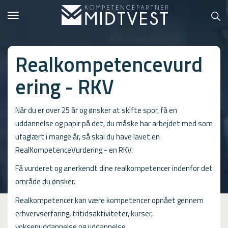
Toggle
navigation
Realkompetencevurd
ering - RKV
Hvem er vi?
Kontakt konsulent
Når du er over 25 år og ønsker at skifte spor, få en
uddannelse og papir på det, du måske har arbejdet med som
Erhvervsuddannelser
ufaglært i mange år, så skal du have lavet en
RealKompetenceVurdering - en RKV.
ONLINE
Få vurderet og anerkendt dine realkompetencer indenfor det
Kursusoversigt
område du ønsker.
VUF
Realkompetencer kan være kompetencer opnået gennem
erhvervserfaring, fritidsaktiviteter, kurser,
PCR
voksenuddannelse og uddannelse.