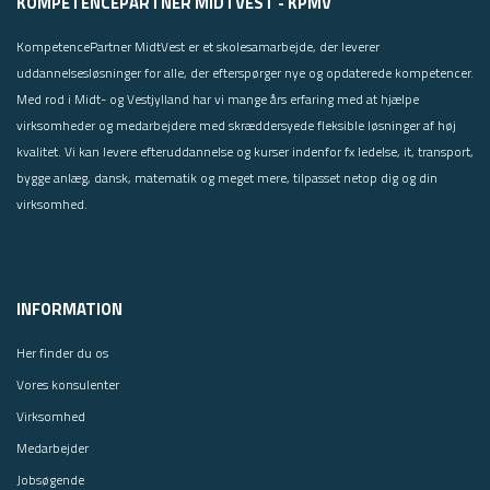
KOMPETENCEPARTNER MIDTVEST - KPMV
KompetencePartner MidtVest er et skolesamarbejde, der leverer
uddannelsesløsninger for alle, der efterspørger nye og opdaterede kompetencer.
Med rod i Midt- og Vestjylland har vi mange års erfaring med at hjælpe
virksomheder og medarbejdere med skræddersyede fleksible løsninger af høj
kvalitet. Vi kan levere efteruddannelse og kurser indenfor fx ledelse, it, transport,
bygge anlæg, dansk, matematik og meget mere, tilpasset netop dig og din
virksomhed.
INFORMATION
Her finder du os
Vores konsulenter
Virksomhed
Medarbejder
Jobsøgende