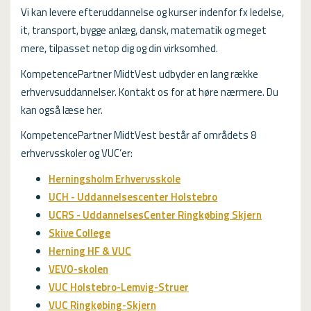
USMA
Vi kan levere efteruddannelse og kurser indenfor fx ledelse,
it, transport, bygge anlæg, dansk, matematik og meget
Videoguides
mere, tilpasset netop dig og din virksomhed.
KompetencePartner MidtVest udbyder en lang række
erhvervsuddannelser. Kontakt os for at høre nærmere. Du
kan også læse her.
KompetencePartner MidtVest består af områdets 8
erhvervsskoler og VUC’er:
Herningsholm Erhvervsskole
UCH - Uddannelsescenter Holstebro
UCRS - UddannelsesCenter Ringkøbing Skjern
Skive College
Herning HF & VUC
VEVO-skolen
VUC Holstebro-Lemvig-Struer
VUC Ringkøbing-Skjern