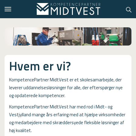
Toggle
navigation
Hvem er vi?
Hvem er vi?
Kontakt konsulent
Erhvervsuddannelser
KompetencePartner MidtVest er et skolesamarbejde, der
leverer uddannelsesløsninger for alle, der efterspørger nye
ONLINE
og opdaterede kompetencer.
Kursusoversigt
KompetencePartner MidtVest har med rod i Midt- og
Vestjylland mange års erfaring med at hjælpe virksomheder
VUF
og medarbejdere med skræddersyede fleksible løsninger af
PCR
høj kvalitet.