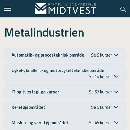
Toggle
navigation
Metalindustrien
Hvem er vi?
Automatik- og procesteknisk område
Kontakt konsulent
Cykel-, knallert- og motorcykeltekniske område
Erhvervsuddannelser
ONLINE
IT og tværfaglige kurser
Kursusoversigt
Køretøjsområdet
VUF
PCR
Maskin- og værktøjsområdet