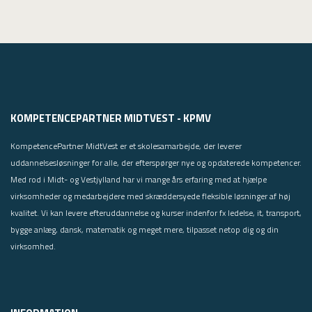
USMA
Videoguides
KOMPETENCEPARTNER MIDTVEST - KPMV
KompetencePartner MidtVest er et skolesamarbejde, der leverer
uddannelsesløsninger for alle, der efterspørger nye og opdaterede kompetencer.
Med rod i Midt- og Vestjylland har vi mange års erfaring med at hjælpe
virksomheder og medarbejdere med skræddersyede fleksible løsninger af høj
kvalitet. Vi kan levere efteruddannelse og kurser indenfor fx ledelse, it, transport,
bygge anlæg, dansk, matematik og meget mere, tilpasset netop dig og din
virksomhed.