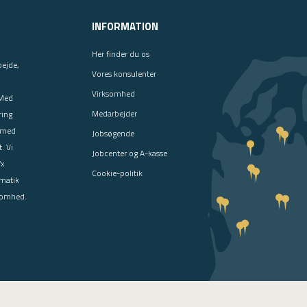
INFORMATION
Her finder du os
bejde,
Vores konsulenter
Virksomhed
 Med
Medarbejder
ring
 med
Jobsøgende
. Vi
Jobcenter og A-kasse
fx
Cookie-politik
ematik
ksomhed.