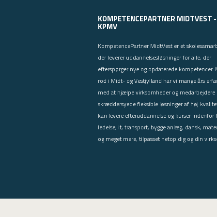
USMA
KOMPETENCEPARTNER MIDTVEST -
Videoguides
KPMV
KompetencePartner MidtVest er et skolesamar
der leverer uddannelsesløsninger for alle, der
efterspørger nye og opdaterede kompetencer.
rod i Midt- og Vestjylland har vi mange års erfa
med at hjælpe virksomheder og medarbejdere
skræddersyede fleksible løsninger af høj kvalitet
kan levere efteruddannelse og kurser indenfor 
ledelse, it, transport, bygge anlæg, dansk, mat
og meget mere, tilpasset netop dig og din vir