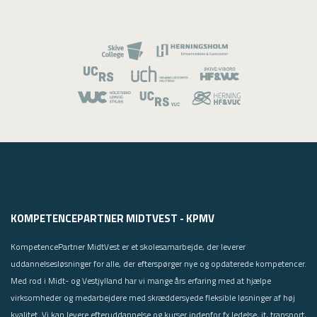
USMA
Videoguides
KOMPETENCEPARTNER MIDTVEST - KPMV
KompetencePartner MidtVest er et skolesamarbejde, der leverer
uddannelsesløsninger for alle, der efterspørger nye og opdaterede kompetencer.
Med rod i Midt- og Vestjylland har vi mange års erfaring med at hjælpe
virksomheder og medarbejdere med skræddersyede fleksible løsninger af høj
kvalitet. Vi kan levere efteruddannelse og kurser indenfor fx ledelse, it, transport,