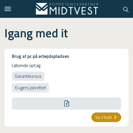
Toggle
navigation
Igang med it
Hvem er vi?
Brug af pc på arbejdspladsen
Kontakt konsulent
Løbende optag
Erhvervsuddannelser
Garantikursus
6 ugers jobrettet
ONLINE
Kursusoversigt
VUF
Se 2 hold
PCR