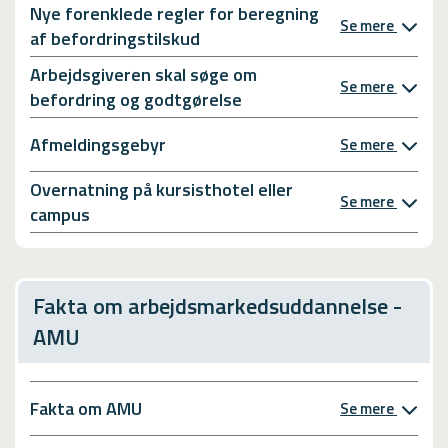
Nye forenklede regler for beregning
Se mere
af befordringstilskud
Arbejdsgiveren skal søge om
Se mere
befordring og godtgørelse
Afmeldingsgebyr
Se mere
Overnatning på kursisthotel eller
Se mere
campus
Fakta om arbejdsmarkedsuddannelse -
AMU
Fakta om AMU
Se mere