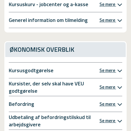
Kursuskurv - jobcenter og a-kasse
Se mere
Generel information om tilmelding
Se mere
ØKONOMISK OVERBLIK
Kursusgodtgørelse
Se mere
Kursister, der selv skal have VEU
Se mere
godtgørelse
Befordring
Se mere
Udbetaling af befordringstilskud til
Se mere
arbejdsgivere