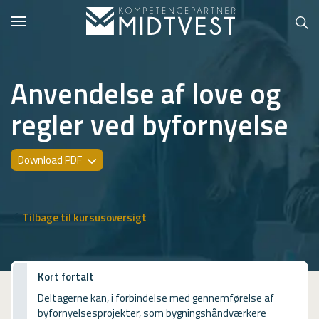
Toggle
navigation
Anvendelse af love og
regler ved byfornyelse
Hvem er vi?
Kontakt konsulent
Download PDF
Erhvervsuddannelser
ONLINE
Tilbage til kursusoversigt
Kursusoversigt
VUF
Kort fortalt
Deltagerne kan, i forbindelse med gennemførelse af
PCR
byfornyelsesprojekter, som bygningshåndværkere