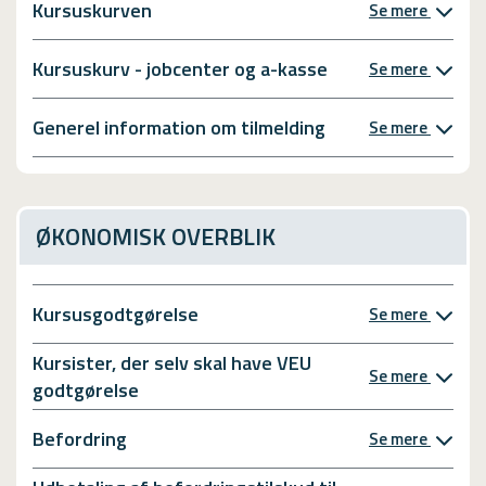
Kursuskurven
Se mere
Kursuskurv - jobcenter og a-kasse
Se mere
Generel information om tilmelding
Se mere
ØKONOMISK OVERBLIK
Kursusgodtgørelse
Se mere
Kursister, der selv skal have VEU
Se mere
godtgørelse
Befordring
Se mere