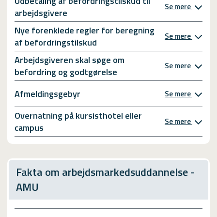
Udbetaling af befordringstilskud til
Se mere
arbejdsgivere
Nye forenklede regler for beregning
Se mere
af befordringstilskud
Arbejdsgiveren skal søge om
Se mere
befordring og godtgørelse
Afmeldingsgebyr
Se mere
Overnatning på kursisthotel eller
Se mere
campus
Fakta om arbejdsmarkedsuddannelse -
AMU