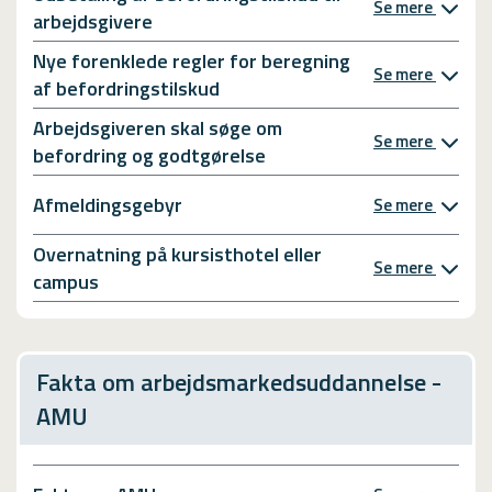
Se mere
arbejdsgivere
Nye forenklede regler for beregning
Se mere
af befordringstilskud
Arbejdsgiveren skal søge om
Se mere
befordring og godtgørelse
Afmeldingsgebyr
Se mere
Overnatning på kursisthotel eller
Se mere
campus
Fakta om arbejdsmarkedsuddannelse -
AMU