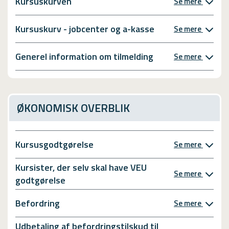
Kursuskurven
Se mere
Kursuskurv - jobcenter og a-kasse
Se mere
Generel information om tilmelding
Se mere
ØKONOMISK OVERBLIK
Kursusgodtgørelse
Se mere
Kursister, der selv skal have VEU
Se mere
godtgørelse
Befordring
Se mere
Udbetaling af befordringstilskud til