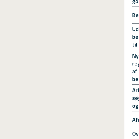
go
Be
Ud
be
ti
Ny
re
af
be
Ar
sø
og
Af
Ov