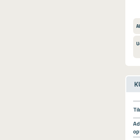
A
U
K
Ti
Ad
op