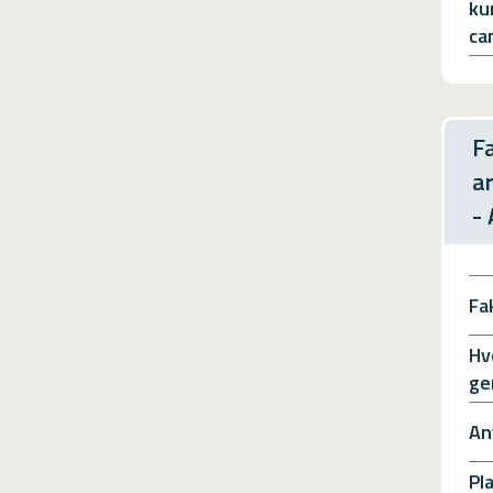
ku
ca
F
a
-
Fa
Hv
ge
An
Pl