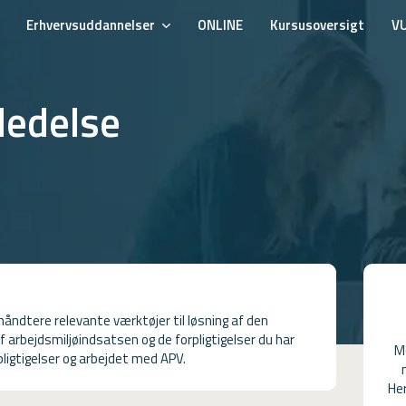
Erhvervsuddannelser
ONLINE
Kursusoversigt
V
ledelse
håndtere relevante værktøjer til løsning af den
arbejdsmiljøindsatsen og de forpligtigelser du har
M
pligtigelser og arbejdet med APV.
Her