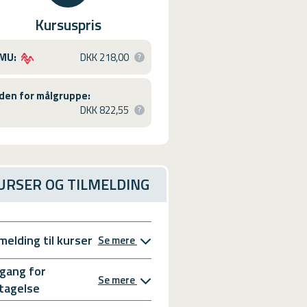
Kursuspris
MU:
DKK 218,00
den for målgruppe:
DKK 822,55
URSER OG TILMELDING
lmelding til kurser
Se mere
gang for
Se mere
tagelse