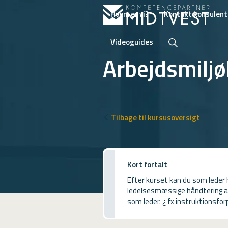
Hvem er vi?
Kontakt konsulent
Videoguides
Arbejdsmiljø
Hvem er vi?
Kontakt konsulent
Tilbage til kursusoversigt
Erhvervsuddannelser
ONLINE
Kort fortalt
Kursusoversigt
Efter kurset kan du som leder 
ledelsesmæssige håndtering af 
VUF
som leder. ¿ fx instruktionsfor
PCR