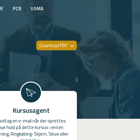
UF
PCR
USMA
Download PDF
Kursusagent
odtag en e-mail når der oprettes
nye hold på dette kursus i enten
ning, Ringkøbing-Skjern, Skive eller