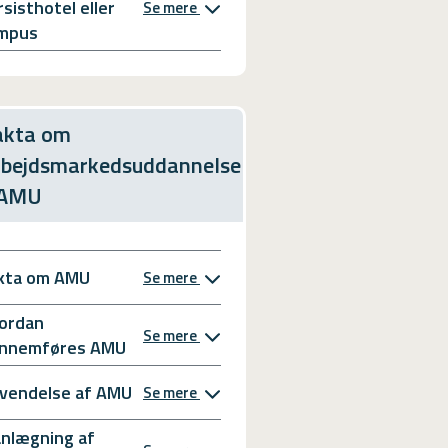
rsisthotel eller
Se mere
mpus
akta om
rbejdsmarkedsuddannelse
 AMU
kta om AMU
Se mere
ordan
Se mere
nnemføres AMU
vendelse af AMU
Se mere
anlægning af