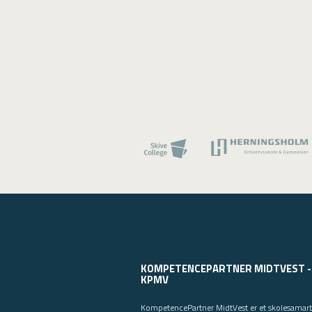
KOMPETENCEPARTNER MIDTVEST -
KPMV
KompetencePartner MidtVest er et skolesamar