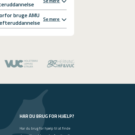
Se mere
teruddannelse
orfor bruge AMU
Se mere
l efteruddannelse
HAR DU BRUG FOR HJÆLP?
Har du brug for hjælp til at finde