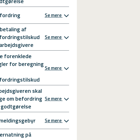
dtgørelse
fordring
Se mere
betaling af
fordringstilskud
Se mere
l arbejdsgivere
e forenklede
gler for beregning
Se mere
fordringstilskud
bejdsgiveren skal
ge om befordring
Se mere
 godtgørelse
meldingsgebyr
Se mere
ernatning på