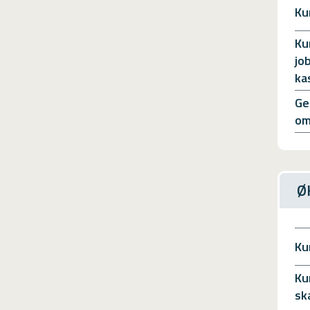
Ku
Ku
jo
ka
Ge
om
Ø
Ku
Ku
sk