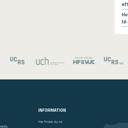
ef
Hv
ti
INFORMATION
Her finder du os
bejde,