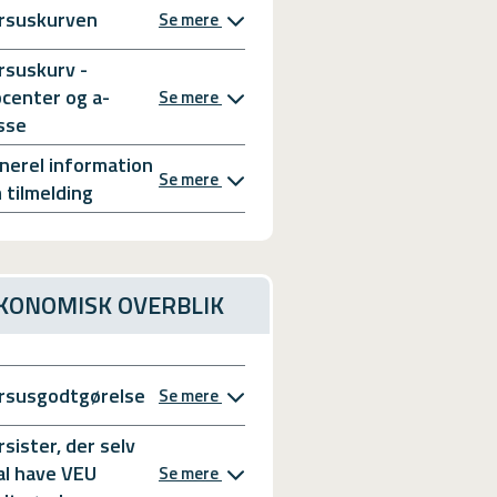
rsuskurven
Se mere
rsuskurv -
bcenter og a-
Se mere
sse
nerel information
Se mere
 tilmelding
KONOMISK OVERBLIK
rsusgodtgørelse
Se mere
rsister, der selv
al have VEU
Se mere