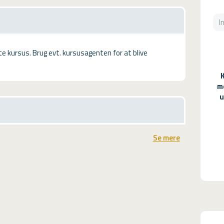
tte kursus. Brug evt. kursusagenten for at blive
m
u
Se mere