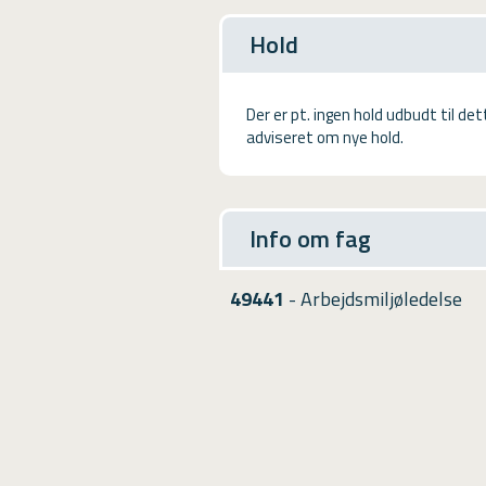
USMA
Hold
Videoguides
Der er pt. ingen hold udbudt til de
adviseret om nye hold.
Info om fag
49441
- Arbejdsmiljøledelse