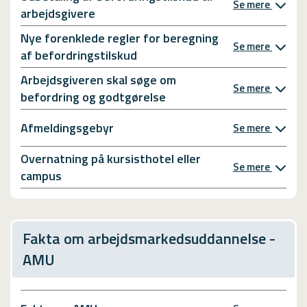
Se mere
arbejdsgivere
Nye forenklede regler for beregning
Se mere
af befordringstilskud
Arbejdsgiveren skal søge om
Se mere
befordring og godtgørelse
Afmeldingsgebyr
Se mere
Overnatning på kursisthotel eller
Se mere
campus
Fakta om arbejdsmarkedsuddannelse -
AMU