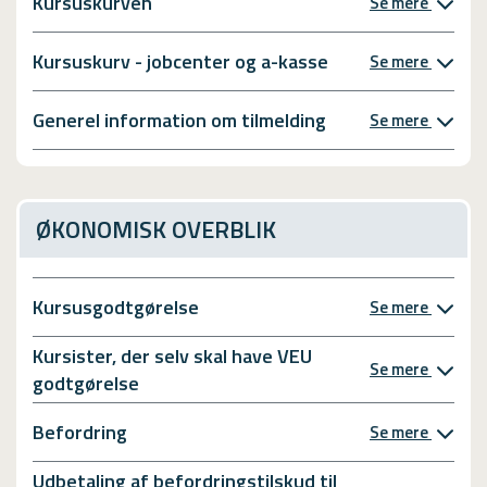
Kursuskurven
Se mere
Kursuskurv - jobcenter og a-kasse
Se mere
Generel information om tilmelding
Se mere
ØKONOMISK OVERBLIK
Kursusgodtgørelse
Se mere
Kursister, der selv skal have VEU
Se mere
godtgørelse
Befordring
Se mere
Udbetaling af befordringstilskud til