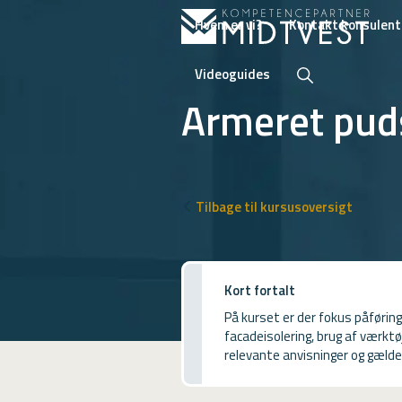
Hvem er vi?
Kontakt konsulent
Videoguides
Armeret puds
Hvem er vi?
Kontakt konsulent
Tilbage til kursusoversigt
Erhvervsuddannelser
ONLINE
Kort fortalt
Kursusoversigt
På kurset er der fokus påføri
facadeisolering, brug af værktø
VUF
relevante anvisninger og gælden
PCR