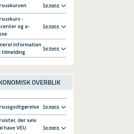
rsuskurven
Se mere
rsuskurv -
bcenter og a-
Se mere
sse
nerel information
Se mere
 tilmelding
KONOMISK OVERBLIK
rsusgodtgørelse
Se mere
rsister, der selv
al have VEU
Se mere