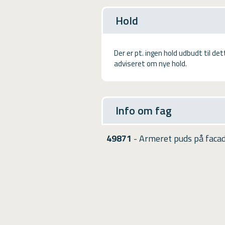
USMA
Hold
Videoguides
Der er pt. ingen hold udbudt til de
adviseret om nye hold.
Info om fag
49871
- Armeret puds på facad