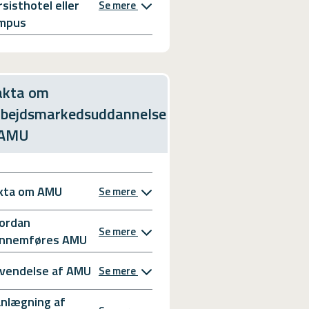
rsisthotel eller
Se mere
mpus
akta om
rbejdsmarkedsuddannelse
 AMU
kta om AMU
Se mere
ordan
Se mere
nnemføres AMU
vendelse af AMU
Se mere
anlægning af