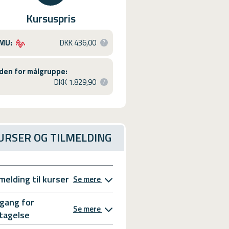
Kursuspris
MU:
DKK 436,00
den for målgruppe:
DKK 1.829,90
URSER OG TILMELDING
lmelding til kurser
Se mere
gang for
Se mere
tagelse