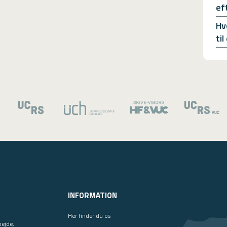
ef
Hv
ti
INFORMATION
Her finder du os
bejde,