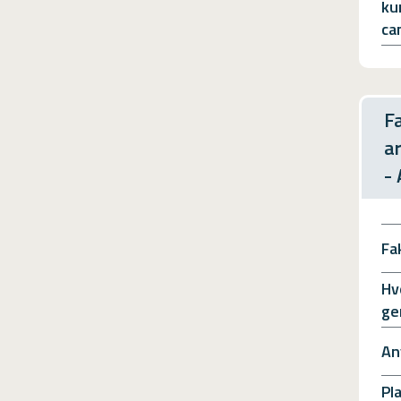
ku
ca
F
a
-
Fa
Hv
ge
An
Pl