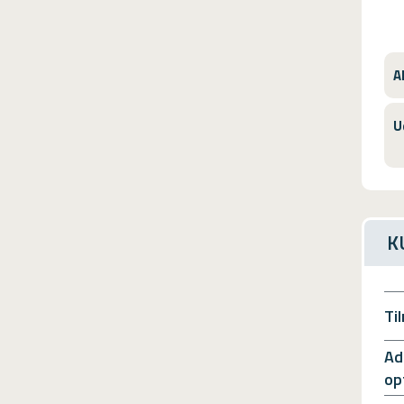
A
U
K
Ti
Ad
op