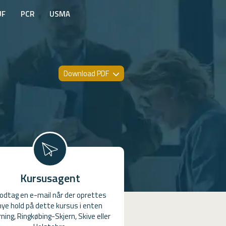
UF
PCR
USMA
Download PDF
Kursusagent
odtag en e-mail når der oprettes
nye hold på dette kursus i enten
ning, Ringkøbing-Skjern, Skive eller