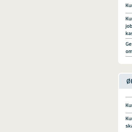
Ku
Ku
jo
ka
Ge
om
Ø
Ku
Ku
sk