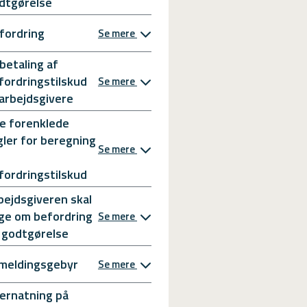
dtgørelse
fordring
Se mere
betaling af
fordringstilskud
Se mere
l arbejdsgivere
e forenklede
gler for beregning
Se mere
fordringstilskud
bejdsgiveren skal
ge om befordring
Se mere
 godtgørelse
meldingsgebyr
Se mere
ernatning på