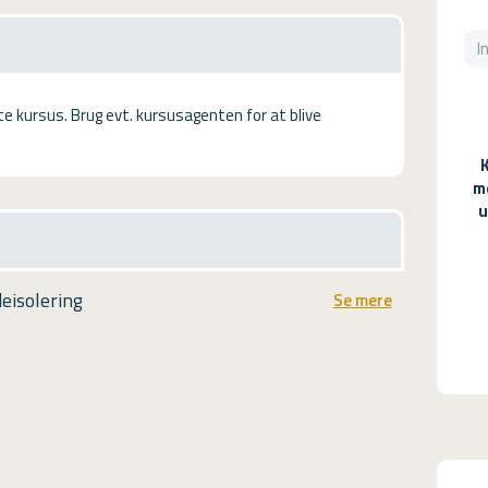
tte kursus. Brug evt. kursusagenten for at blive
m
u
eisolering
Se mere