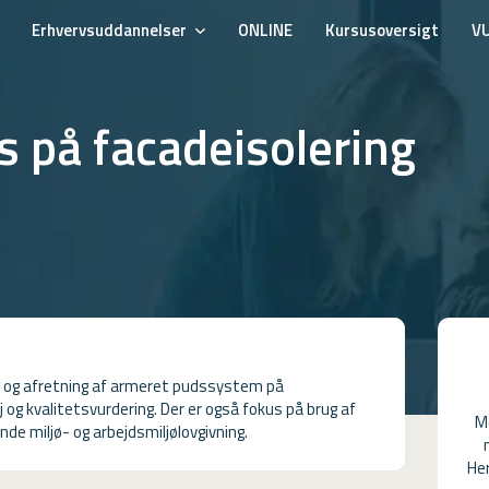
Erhvervsuddannelser
ONLINE
Kursusoversigt
V
 på facadeisolering
ng og afretning af armeret pudssystem på
j og kvalitetsvurdering. Der er også fokus på brug af
M
de miljø- og arbejdsmiljølovgivning.
Her