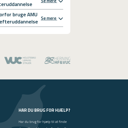
Se mere
teruddannelse
orfor bruge AMU
Se mere
l efteruddannelse
HAR DU BRUG FOR HJÆLP?
Har du brug for hjælp til at finde