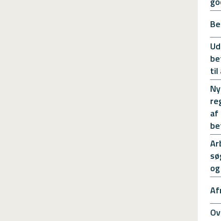
go
Be
Ud
be
ti
Ny
re
af
be
Ar
sø
og
Af
Ov