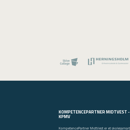
KOMPETENCEPARTNER MIDTVEST -
KPMV
KompetencePartner MidtVest er et skolesamar