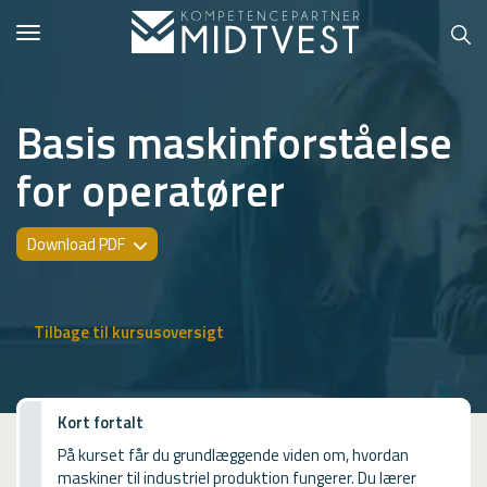
Toggle
navigation
Basis maskinforståelse
for operatører
Hvem er vi?
Kontakt konsulent
Download PDF
Erhvervsuddannelser
ONLINE
Tilbage til kursusoversigt
Kursusoversigt
VUF
Kort fortalt
På kurset får du grundlæggende viden om, hvordan
PCR
maskiner til industriel produktion fungerer. Du lærer