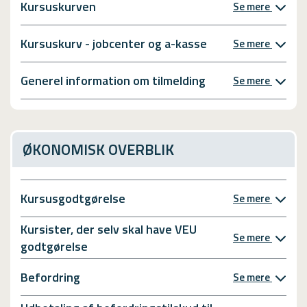
Kursuskurven
Se mere
Kursuskurv - jobcenter og a-kasse
Se mere
Generel information om tilmelding
Se mere
ØKONOMISK OVERBLIK
Kursusgodtgørelse
Se mere
Kursister, der selv skal have VEU
Se mere
godtgørelse
Befordring
Se mere