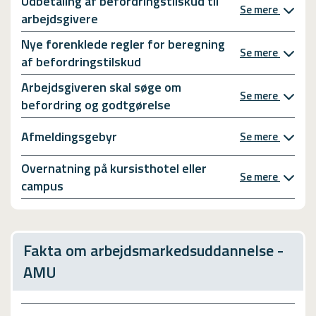
Udbetaling af befordringstilskud til
Se mere
arbejdsgivere
Nye forenklede regler for beregning
Se mere
af befordringstilskud
Arbejdsgiveren skal søge om
Se mere
befordring og godtgørelse
Afmeldingsgebyr
Se mere
Overnatning på kursisthotel eller
Se mere
campus
Fakta om arbejdsmarkedsuddannelse -
AMU