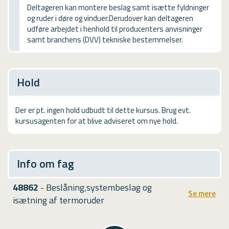
USMA
Deltageren kan montere beslag samt isætte fyldninger
og ruder i døre og vinduer.Derudover kan deltageren
Videoguides
udføre arbejdet i henhold til producenters anvisninger
samt branchens (DVV) tekniske bestemmelser.
Hold
Der er pt. ingen hold udbudt til dette kursus. Brug evt.
kursusagenten for at blive adviseret om nye hold.
Info om fag
48862
- Beslåning,systembeslag og
Se mere
isætning af termoruder