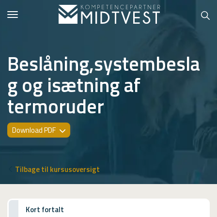
Toggle
navigation
Beslåning,systembesla
g og isætning af
Hvem er vi?
termoruder
Kontakt konsulent
Erhvervsuddannelser
Download PDF
ONLINE
Kursusoversigt
Tilbage til kursusoversigt
VUF
PCR
Kort fortalt