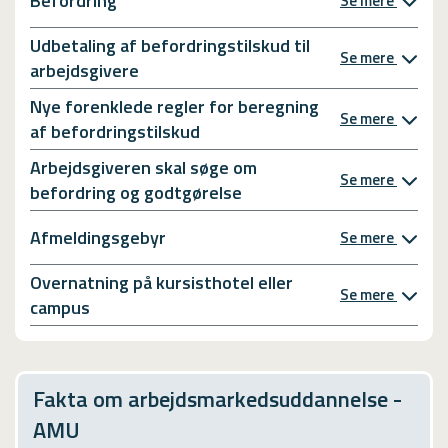
Befordring
Se mere
Udbetaling af befordringstilskud til
Se mere
arbejdsgivere
Nye forenklede regler for beregning
Se mere
af befordringstilskud
Arbejdsgiveren skal søge om
Se mere
befordring og godtgørelse
Afmeldingsgebyr
Se mere
Overnatning på kursisthotel eller
Se mere
campus
Fakta om arbejdsmarkedsuddannelse -
AMU