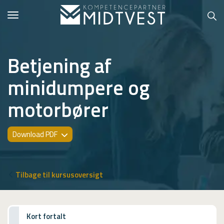
Toggle
navigation
Betjening af
minidumpere og
Hvem er vi?
motorbører
Kontakt konsulent
Erhvervsuddannelser
Download PDF
ONLINE
Kursusoversigt
Tilbage til kursusoversigt
VUF
PCR
Kort fortalt