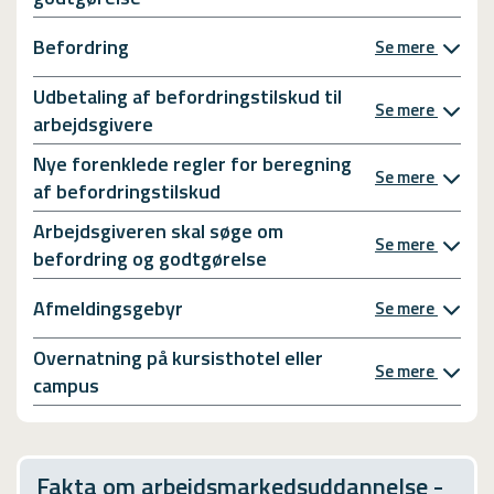
Befordring
Se mere
Udbetaling af befordringstilskud til
Se mere
arbejdsgivere
Nye forenklede regler for beregning
Se mere
af befordringstilskud
Arbejdsgiveren skal søge om
Se mere
befordring og godtgørelse
Afmeldingsgebyr
Se mere
Overnatning på kursisthotel eller
Se mere
campus
Fakta om arbejdsmarkedsuddannelse -