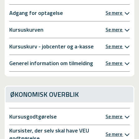
Adgang for optagelse
Se mere
Kursuskurven
Se mere
Kursuskurv - jobcenter og a-kasse
Se mere
Generel information om tilmelding
Se mere
ØKONOMISK OVERBLIK
Kursusgodtgørelse
Se mere
Kursister, der selv skal have VEU
Se mere
godtgørelse