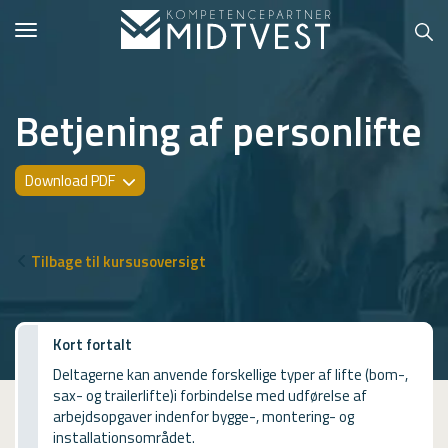
Toggle
navigation
Betjening af personlifte
Hvem er vi?
Download PDF
Kontakt konsulent
Erhvervsuddannelser
Tilbage til kursusoversigt
ONLINE
Kursusoversigt
Kort fortalt
Deltagerne kan anvende forskellige typer af lifte (bom-,
VUF
sax- og trailerlifte)i forbindelse med udførelse af
arbejdsopgaver indenfor bygge-, montering- og
PCR
installationsområdet.