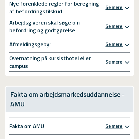
Nye forenklede regler for beregning
Se mere
af befordringstilskud
Arbejdsgiveren skal søge om
Se mere
befordring og godtgørelse
Afmeldingsgebyr
Se mere
Overnatning på kursisthotel eller
Se mere
campus
Fakta om arbejdsmarkedsuddannelse -
AMU
Fakta om AMU
Se mere