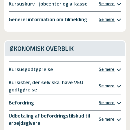
Kursuskurv - jobcenter og a-kasse
Se mere
Generel information om tilmelding
Se mere
ØKONOMISK OVERBLIK
Kursusgodtgørelse
Se mere
Kursister, der selv skal have VEU
Se mere
godtgørelse
Befordring
Se mere
Udbetaling af befordringstilskud til
Se mere
arbejdsgivere