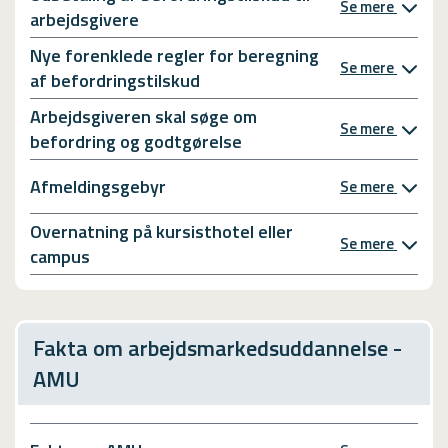
Se mere
arbejdsgivere
Nye forenklede regler for beregning
Se mere
af befordringstilskud
Arbejdsgiveren skal søge om
Se mere
befordring og godtgørelse
Afmeldingsgebyr
Se mere
Overnatning på kursisthotel eller
Se mere
campus
Fakta om arbejdsmarkedsuddannelse -
AMU