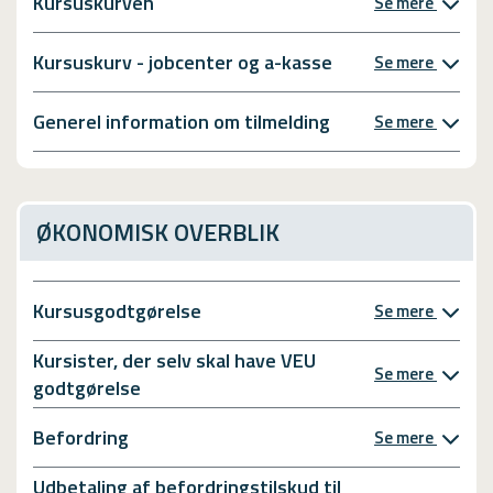
Kursuskurven
Se mere
Kursuskurv - jobcenter og a-kasse
Se mere
Generel information om tilmelding
Se mere
ØKONOMISK OVERBLIK
Kursusgodtgørelse
Se mere
Kursister, der selv skal have VEU
Se mere
godtgørelse
Befordring
Se mere
Udbetaling af befordringstilskud til