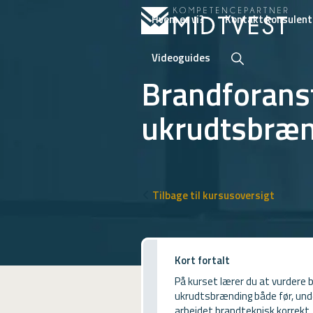
Hvem er vi?
Kontakt konsulent
Videoguides
Brandforans
ukrudtsbræ
Hvem er vi?
Kontakt konsulent
Erhvervsuddannelser
Tilbage til kursusoversigt
ONLINE
Kursusoversigt
Kort fortalt
VUF
På kurset lærer du at vurdere 
PCR
ukrudtsbrænding både før, unde
arbejdet brandteknisk korrekt.