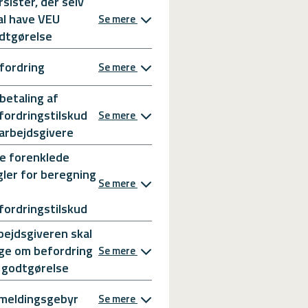
rsister, der selv
al have VEU
Se mere
dtgørelse
fordring
Se mere
betaling af
fordringstilskud
Se mere
l arbejdsgivere
e forenklede
gler for beregning
Se mere
fordringstilskud
bejdsgiveren skal
ge om befordring
Se mere
 godtgørelse
meldingsgebyr
Se mere