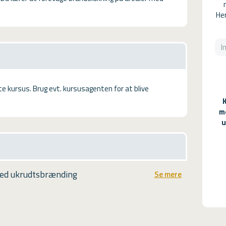
Her
tte kursus. Brug evt. kursusagenten for at blive
m
u
ved ukrudtsbrænding
Se mere