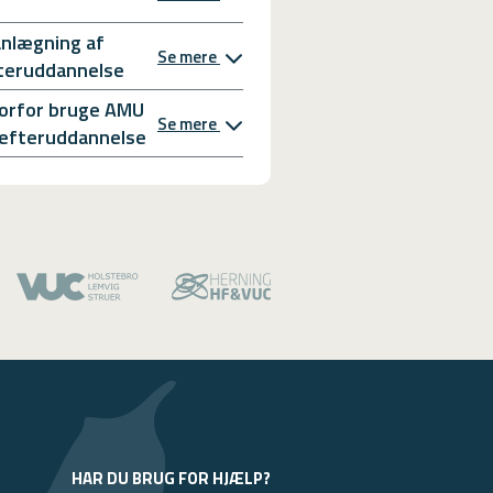
anlægning af
Se mere
teruddannelse
orfor bruge AMU
Se mere
l efteruddannelse
HAR DU BRUG FOR HJÆLP?