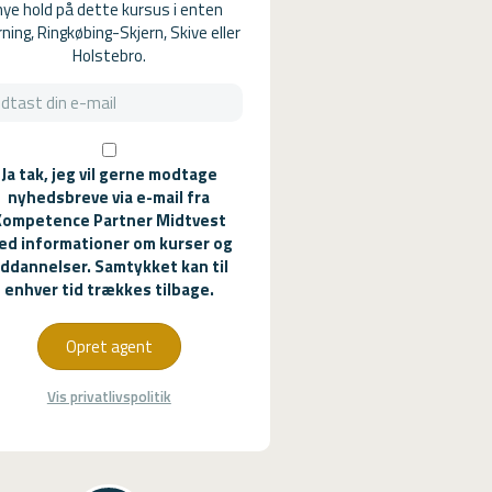
nye hold på dette kursus i enten
ning, Ringkøbing-Skjern, Skive eller
Holstebro.
Ja tak, jeg vil gerne modtage
nyhedsbreve via e-mail fra
Kompetence Partner Midtvest
ed informationer om kurser og
ddannelser. Samtykket kan til
enhver tid trækkes tilbage.
Opret agent
Vis privatlivspolitik