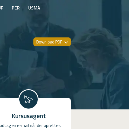
UF
PCR
USMA
Download PDF
Kursusagent
odtag en e-mail når der oprettes