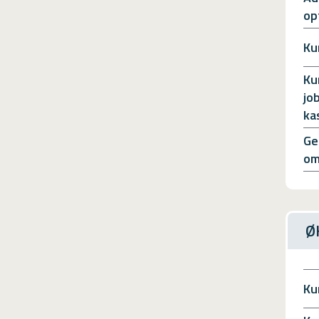
op
Ku
Ku
jo
ka
Ge
om
Ø
Ku