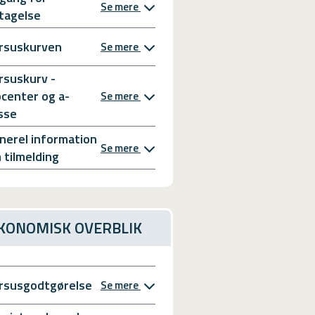
Se mere
tagelse
rsuskurven
Se mere
rsuskurv -
bcenter og a-
Se mere
sse
nerel information
Se mere
 tilmelding
KONOMISK OVERBLIK
rsusgodtgørelse
Se mere