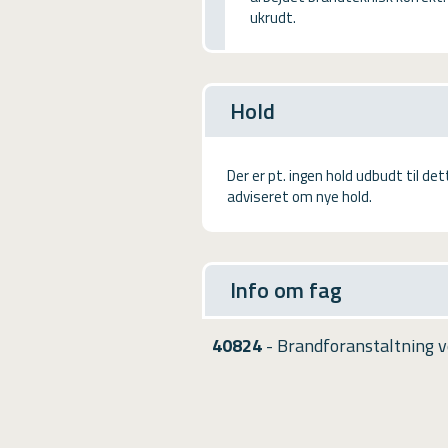
USMA
ukrudt.
Videoguides
Hold
Der er pt. ingen hold udbudt til de
adviseret om nye hold.
Info om fag
40824
- Brandforanstaltning 