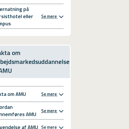
ernatning på
rsisthotel eller
Se mere
mpus
akta om
rbejdsmarkedsuddannelse
 AMU
kta om AMU
Se mere
ordan
Se mere
nnemføres AMU
vendelse af AMU
Se mere