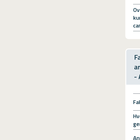
Ov
ku
ca
F
a
-
Fa
Hv
ge
An