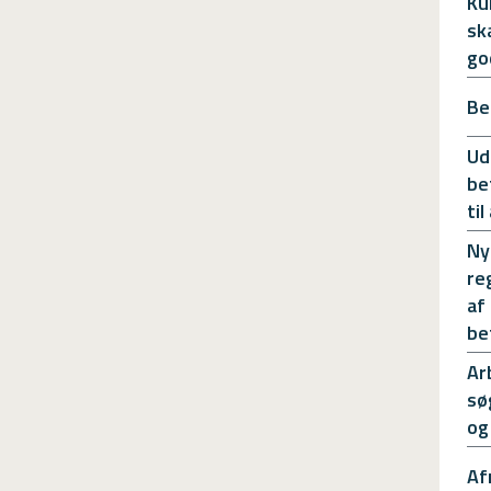
Ku
sk
go
Be
Ud
be
ti
Ny
re
af
be
Ar
sø
og
Af