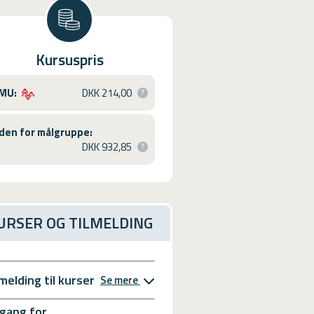
Kursuspris
MU:
DKK 214,00
den for målgruppe:
DKK 932,85
URSER OG TILMELDING
lmelding til kurser
Se mere
gang for