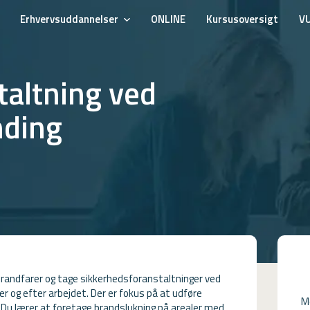
Erhvervsuddannelser
ONLINE
Kursusoversigt
V
taltning ved
nding
brandfarer og tage sikkerhedsforanstaltninger ved
r og efter arbejdet. Der er fokus på at udføre
M
 Du lærer at foretage brandslukning på arealer med