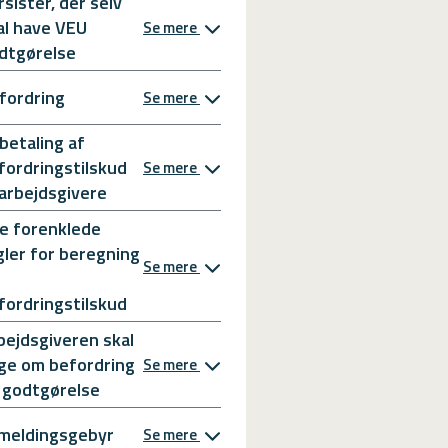
rsister, der selv
al have VEU
Se mere
dtgørelse
fordring
Se mere
betaling af
fordringstilskud
Se mere
l arbejdsgivere
e forenklede
gler for beregning
Se mere
fordringstilskud
bejdsgiveren skal
ge om befordring
Se mere
 godtgørelse
meldingsgebyr
Se mere