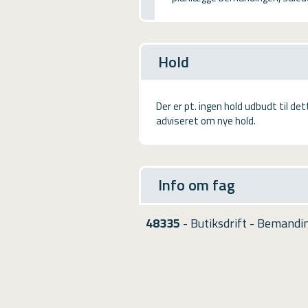
USMA
Videoguides
Hold
Der er pt. ingen hold udbudt til de
adviseret om nye hold.
Info om fag
48335
- Butiksdrift - Bemandi