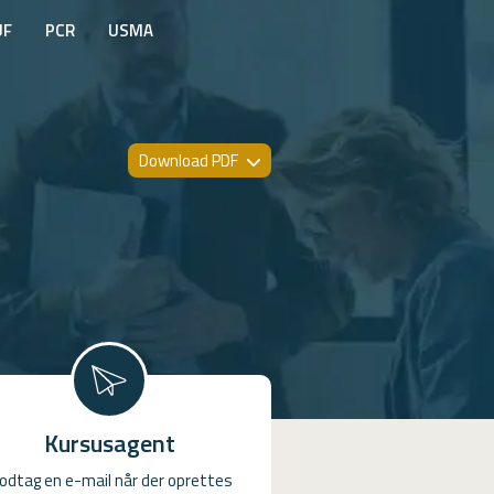
UF
PCR
USMA
Download PDF
Kursusagent
odtag en e-mail når der oprettes