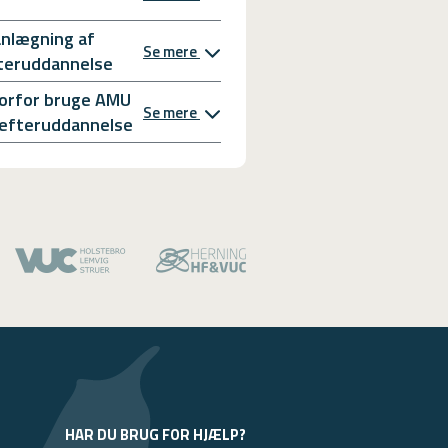
anlægning af
Se mere
teruddannelse
orfor bruge AMU
Se mere
l efteruddannelse
HAR DU BRUG FOR HJÆLP?