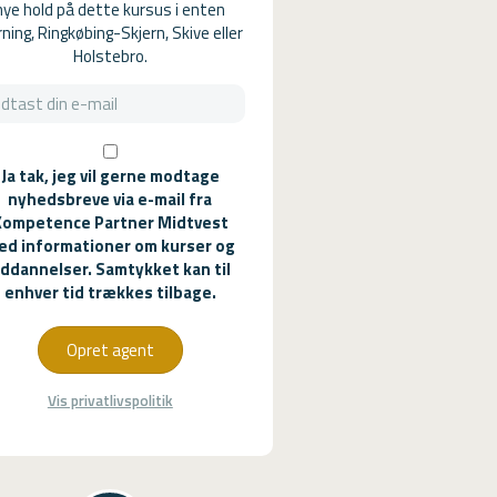
nye hold på dette kursus i enten
ning, Ringkøbing-Skjern, Skive eller
Holstebro.
Ja tak, jeg vil gerne modtage
nyhedsbreve via e-mail fra
Kompetence Partner Midtvest
ed informationer om kurser og
ddannelser. Samtykket kan til
enhver tid trækkes tilbage.
Opret agent
Vis privatlivspolitik