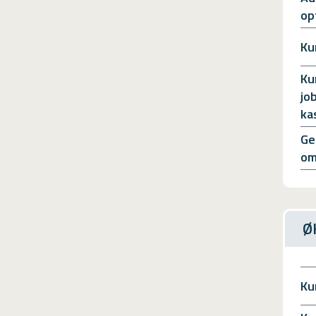
op
Ku
Ku
jo
ka
Ge
om
Ø
Ku