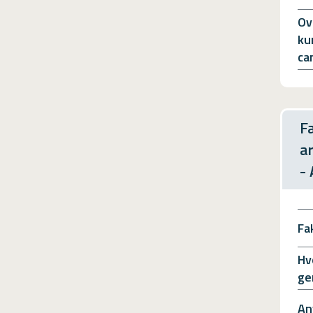
Ov
ku
ca
F
a
-
Fa
Hv
ge
An