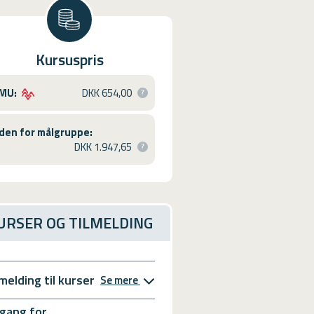
Kursuspris
MU:
DKK 654,00
den for målgruppe:
DKK 1.947,65
URSER OG TILMELDING
lmelding til kurser
Se mere
gang for