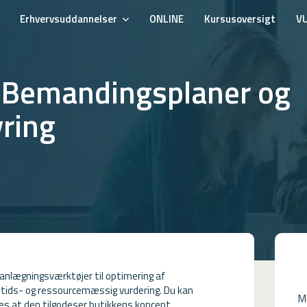
Erhvervsuddannelser
ONLINE
Kursusoversigt
V
- Bemandingsplaner og
ring
anlægningsværktøjer til optimering af
tids- og ressourcemæssig vurdering. Du kan
M
s at den tilgodeser butikkens koncept.