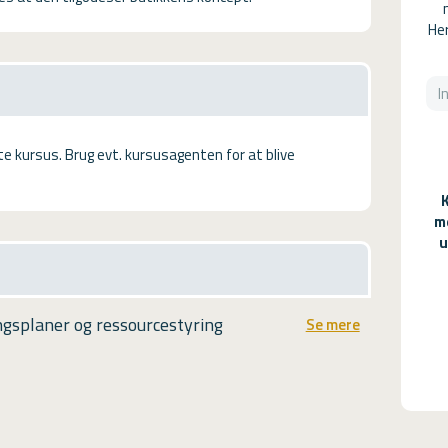
Her
tte kursus. Brug evt. kursusagenten for at blive
m
u
ngsplaner og ressourcestyring
Se mere