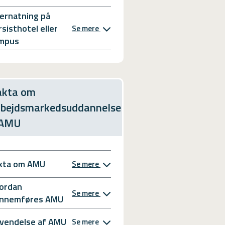
ernatning på
rsisthotel eller
Se mere
mpus
akta om
rbejdsmarkedsuddannelse
 AMU
kta om AMU
Se mere
ordan
Se mere
nnemføres AMU
vendelse af AMU
Se mere