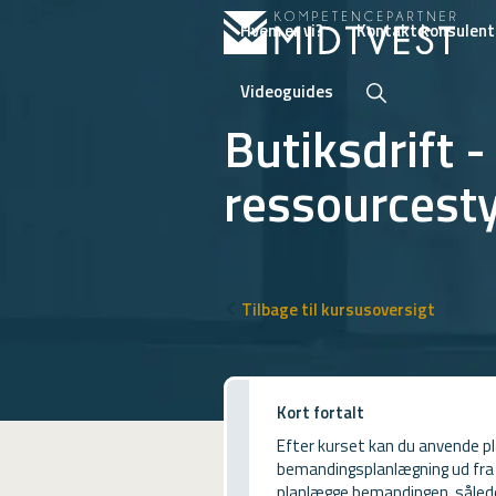
Hvem er vi?
Kontakt konsulent
Videoguides
Butiksdrift 
ressourcesty
Hvem er vi?
Kontakt konsulent
Erhvervsuddannelser
Tilbage til kursusoversigt
ONLINE
Kursusoversigt
Kort fortalt
VUF
Efter kurset kan du anvende pl
PCR
bemandingsplanlægning ud fra 
planlægge bemandingen, sålede