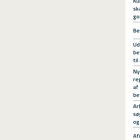
Ku
sk
go
Be
Ud
be
ti
Ny
re
af
be
Ar
sø
og
Af