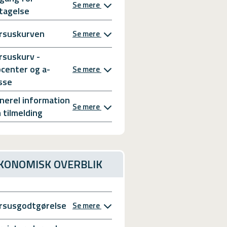
Se mere
tagelse
rsuskurven
Se mere
rsuskurv -
bcenter og a-
Se mere
sse
nerel information
Se mere
 tilmelding
KONOMISK OVERBLIK
rsusgodtgørelse
Se mere