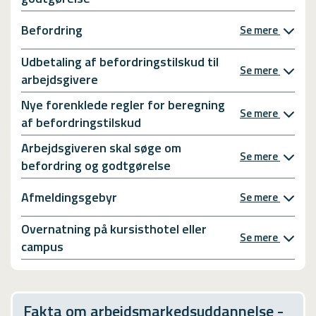
Befordring
Se mere
Udbetaling af befordringstilskud til
Se mere
arbejdsgivere
Nye forenklede regler for beregning
Se mere
af befordringstilskud
Arbejdsgiveren skal søge om
Se mere
befordring og godtgørelse
Afmeldingsgebyr
Se mere
Overnatning på kursisthotel eller
Se mere
campus
Fakta om arbejdsmarkedsuddannelse -