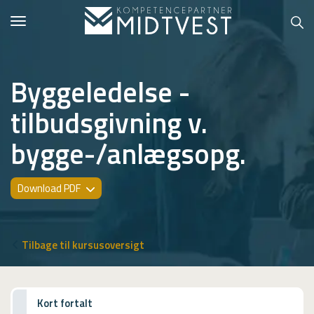
Toggle
navigation
Byggeledelse -
tilbudsgivning v.
Hvem er vi?
bygge-/anlægsopg.
Kontakt konsulent
Erhvervsuddannelser
Download PDF
ONLINE
Kursusoversigt
Tilbage til kursusoversigt
VUF
PCR
Kort fortalt