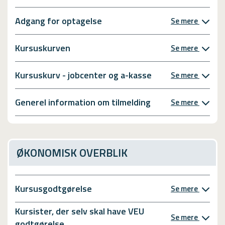
Adgang for optagelse
Se mere
Kursuskurven
Se mere
Kursuskurv - jobcenter og a-kasse
Se mere
Generel information om tilmelding
Se mere
ØKONOMISK OVERBLIK
Kursusgodtgørelse
Se mere
Kursister, der selv skal have VEU
Se mere
godtgørelse