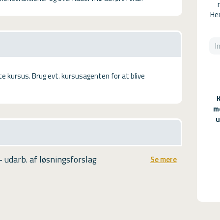
Her
tte kursus. Brug evt. kursusagenten for at blive
m
u
 udarb. af løsningsforslag
Se mere