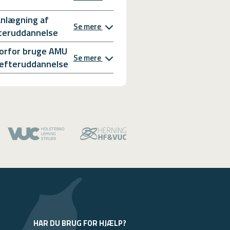
anlægning af
Se mere
teruddannelse
orfor bruge AMU
Se mere
l efteruddannelse
HAR DU BRUG FOR HJÆLP?