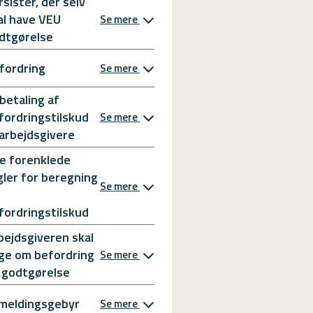
rsister, der selv
al have VEU
Se mere
dtgørelse
fordring
Se mere
betaling af
fordringstilskud
Se mere
l arbejdsgivere
e forenklede
gler for beregning
Se mere
fordringstilskud
bejdsgiveren skal
ge om befordring
Se mere
 godtgørelse
meldingsgebyr
Se mere