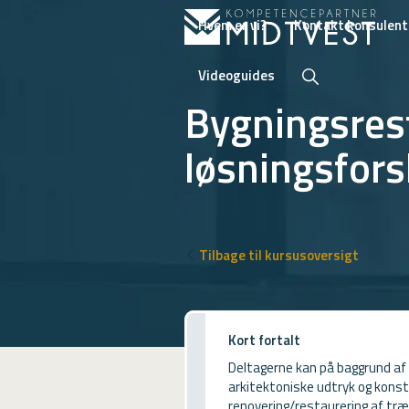
Hvem er vi?
Kontakt konsulent
Videoguides
Bygningsrest
løsningsfors
Hvem er vi?
Kontakt konsulent
Erhvervsuddannelser
Tilbage til kursusoversigt
ONLINE
Kursusoversigt
Kort fortalt
VUF
Deltagerne kan på baggrund af 
PCR
arkitektoniske udtryk og konstr
renovering/restaurering af træ