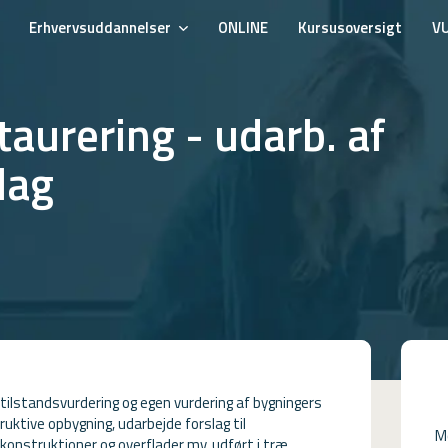
Erhvervsuddannelser
ONLINE
Kursusoversigt
V
aurering - udarb. af
lag
tilstandsvurdering og egen vurdering af bygningers
uktive opbygning, udarbejde forslag til
M
konstruktioner og overflader mv. udført i træ.