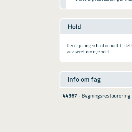
USMA
Videoguides
Hold
Der er pt. ingen hold udbudt til de
adviseret om nye hold.
Info om fag
44367
- Bygningsrestaurering -