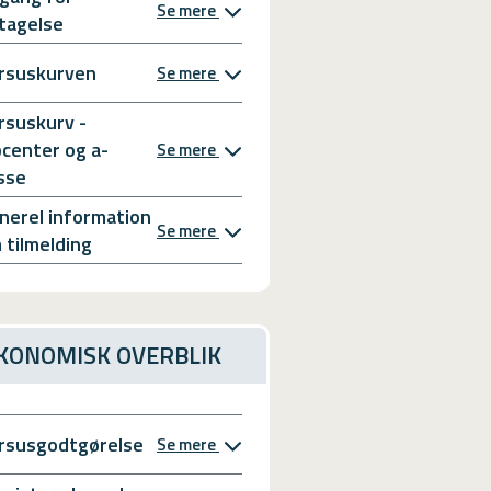
Se mere
tagelse
rsuskurven
Se mere
rsuskurv -
bcenter og a-
Se mere
sse
nerel information
Se mere
 tilmelding
KONOMISK OVERBLIK
rsusgodtgørelse
Se mere