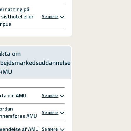
ernatning på
rsisthotel eller
Se mere
mpus
akta om
rbejdsmarkedsuddannelse
 AMU
kta om AMU
Se mere
ordan
Se mere
nnemføres AMU
vendelse af AMU
Se mere