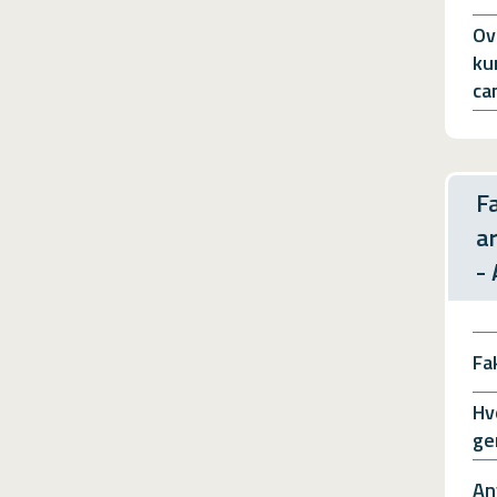
Ov
ku
ca
F
a
-
Fa
Hv
ge
An