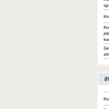
op
Ku
Ku
jo
ka
Ge
om
Ø
Ku