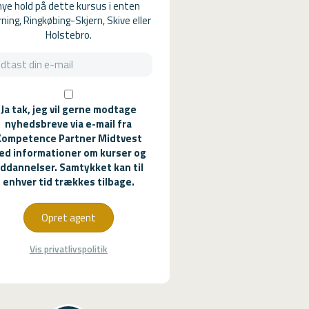
nye hold på dette kursus i enten
ning, Ringkøbing-Skjern, Skive eller
Holstebro.
Ja tak, jeg vil gerne modtage
nyhedsbreve via e-mail fra
Kompetence Partner Midtvest
ed informationer om kurser og
ddannelser. Samtykket kan til
enhver tid trækkes tilbage.
Opret agent
Vis privatlivspolitik