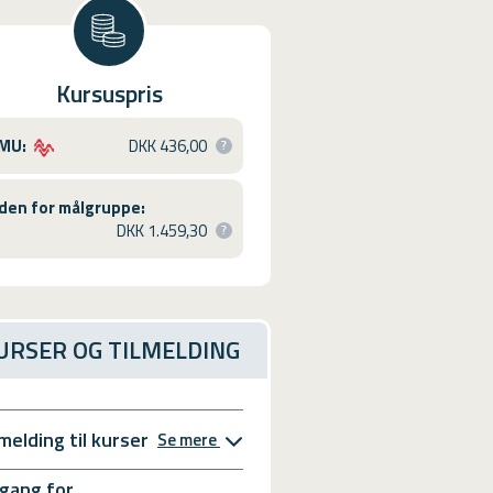
Kursuspris
MU:
DKK 436,00
den for målgruppe:
DKK 1.459,30
URSER OG TILMELDING
lmelding til kurser
Se mere
gang for