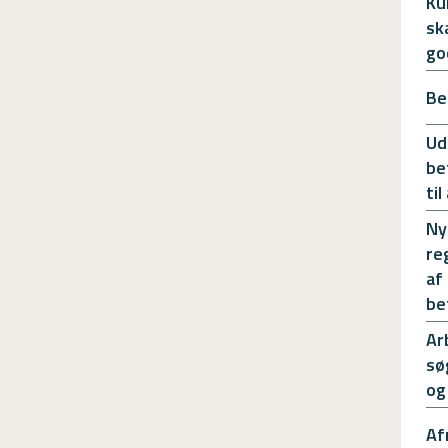
Ku
sk
go
Be
Ud
be
ti
Ny
re
af
be
Ar
sø
og
Af