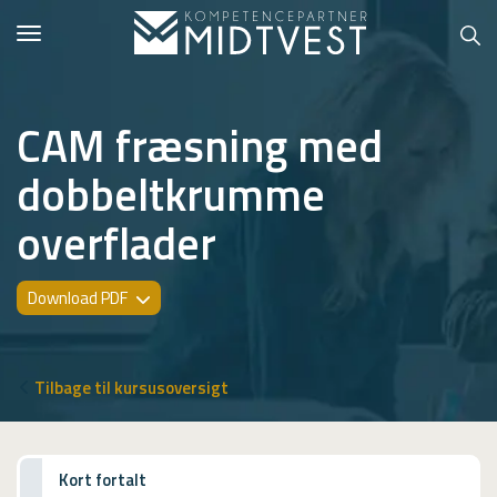
Toggle
navigation
CAM fræsning med
dobbeltkrumme
Hvem er vi?
overflader
Kontakt konsulent
Erhvervsuddannelser
Download PDF
ONLINE
Kursusoversigt
Tilbage til kursusoversigt
VUF
PCR
Kort fortalt