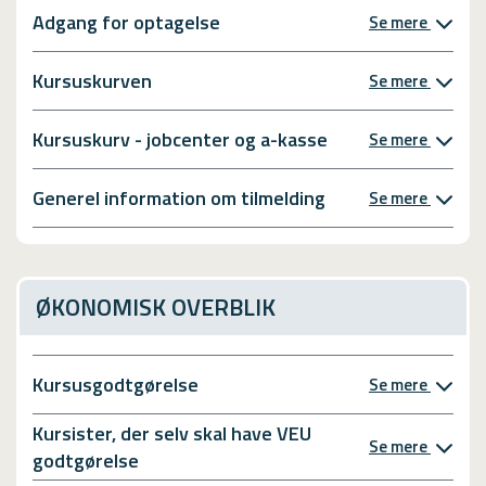
Adgang for optagelse
Se mere
Kursuskurven
Se mere
Kursuskurv - jobcenter og a-kasse
Se mere
Generel information om tilmelding
Se mere
ØKONOMISK OVERBLIK
Kursusgodtgørelse
Se mere
Kursister, der selv skal have VEU
Se mere
godtgørelse