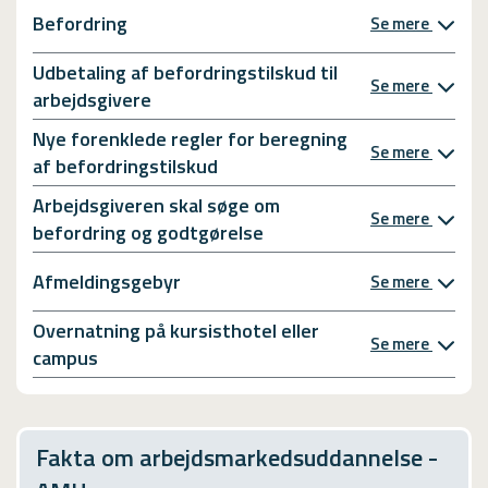
Befordring
Se mere
Udbetaling af befordringstilskud til
Se mere
arbejdsgivere
Nye forenklede regler for beregning
Se mere
af befordringstilskud
Arbejdsgiveren skal søge om
Se mere
befordring og godtgørelse
Afmeldingsgebyr
Se mere
Overnatning på kursisthotel eller
Se mere
campus
Fakta om arbejdsmarkedsuddannelse -