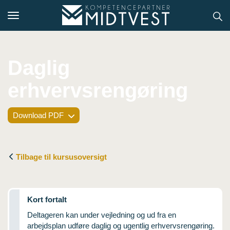
Toggle
navigation
Daglig
erhvervsrengøring
Hvem er vi?
Kontakt konsulent
Download PDF
Erhvervsuddannelser
ONLINE
Tilbage til kursusoversigt
Kursusoversigt
VUF
Kort fortalt
Deltageren kan under vejledning og ud fra en
PCR
arbejdsplan udføre daglig og ugentlig erhvervsrengøring.