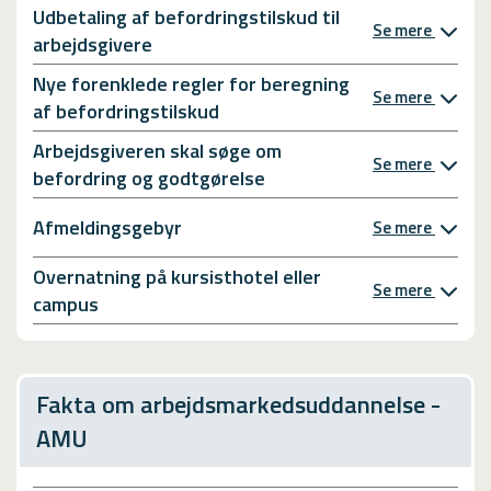
Udbetaling af befordringstilskud til
Se mere
arbejdsgivere
Nye forenklede regler for beregning
Se mere
af befordringstilskud
Arbejdsgiveren skal søge om
Se mere
befordring og godtgørelse
Afmeldingsgebyr
Se mere
Overnatning på kursisthotel eller
Se mere
campus
Fakta om arbejdsmarkedsuddannelse -
AMU