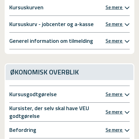
Kursuskurven
Se mere
Kursuskurv - jobcenter og a-kasse
Se mere
Generel information om tilmelding
Se mere
ØKONOMISK OVERBLIK
Kursusgodtgørelse
Se mere
Kursister, der selv skal have VEU
Se mere
godtgørelse
Befordring
Se mere