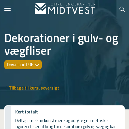
Toggle
navigation
Dekorationer i gulv- og
vægfliser
Hvem er vi?
Kontakt konsulent
Download PDF
Erhvervsuddannelser
ONLINE
Tilbage til kursusoversigt
Kursusoversigt
VUF
Kort fortalt
Deltagerne kan konstruere og udføre geometriske
PCR
figurer i fliser til brug for dekoration i gulv og væg og kan