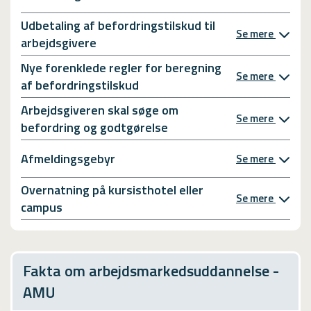
Udbetaling af befordringstilskud til
Se mere
arbejdsgivere
Nye forenklede regler for beregning
Se mere
af befordringstilskud
Arbejdsgiveren skal søge om
Se mere
befordring og godtgørelse
Afmeldingsgebyr
Se mere
Overnatning på kursisthotel eller
Se mere
campus
Fakta om arbejdsmarkedsuddannelse -
AMU