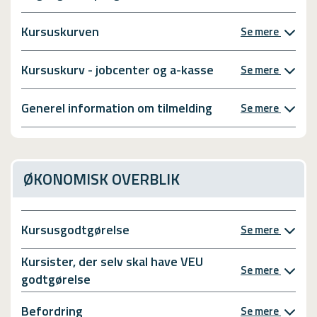
Kursuskurven
Se mere
Kursuskurv - jobcenter og a-kasse
Se mere
Generel information om tilmelding
Se mere
ØKONOMISK OVERBLIK
Kursusgodtgørelse
Se mere
Kursister, der selv skal have VEU
Se mere
godtgørelse
Befordring
Se mere