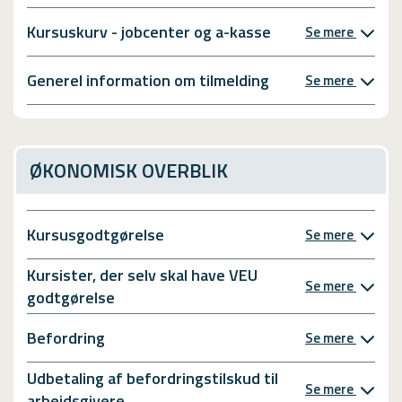
Kursuskurv - jobcenter og a-kasse
Se mere
Generel information om tilmelding
Se mere
ØKONOMISK OVERBLIK
Kursusgodtgørelse
Se mere
Kursister, der selv skal have VEU
Se mere
godtgørelse
Befordring
Se mere
Udbetaling af befordringstilskud til
Se mere
arbejdsgivere