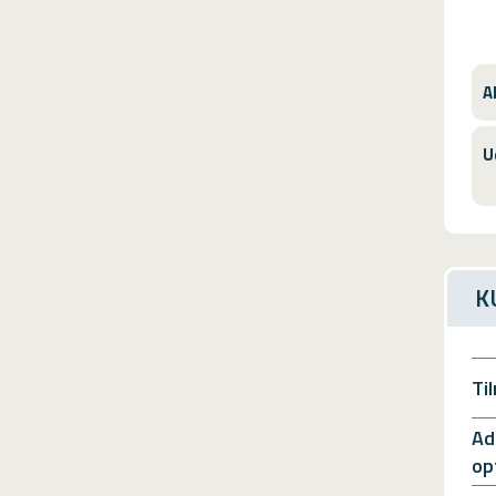
A
U
K
Ti
Ad
op