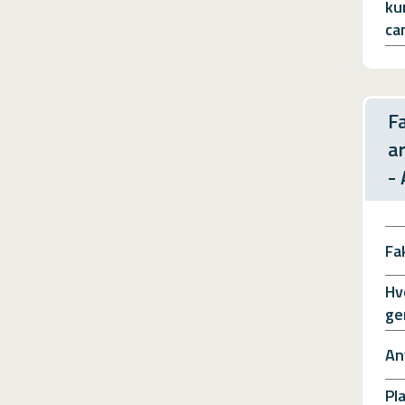
ku
ca
F
a
-
Fa
Hv
ge
An
Pl