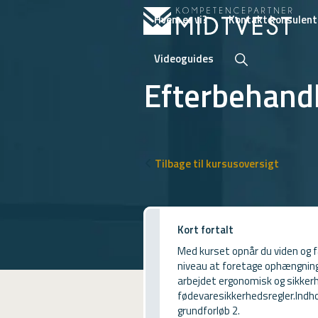
Hvem er vi?
Kontakt konsulent
Videoguides
Efterbehand
Hvem er vi?
Kontakt konsulent
Tilbage til kursusoversigt
Erhvervsuddannelser
ONLINE
Kort fortalt
Kursusoversigt
Med kurset opnår du viden og fæ
niveau at foretage ophængning
VUF
arbejdet ergonomisk og sikker
fødevaresikkerhedsregler.Indho
PCR
grundforløb 2.