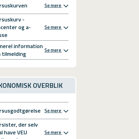
rsuskurven
Se mere
rsuskurv -
bcenter og a-
Se mere
sse
nerel information
Se mere
 tilmelding
KONOMISK OVERBLIK
rsusgodtgørelse
Se mere
rsister, der selv
al have VEU
Se mere