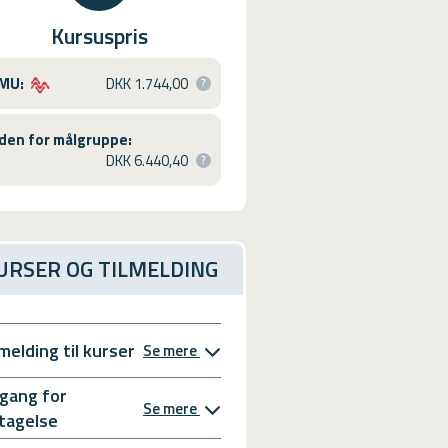
Kursuspris
MU:
DKK 1.744,00
den for målgruppe:
DKK 6.440,40
URSER OG TILMELDING
lmelding til kurser
Se mere
gang for
Se mere
tagelse