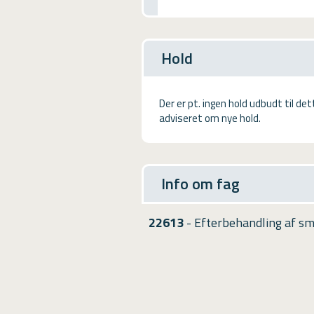
USMA
Videoguides
Hold
Der er pt. ingen hold udbudt til de
adviseret om nye hold.
Info om fag
22613
- Efterbehandling af s