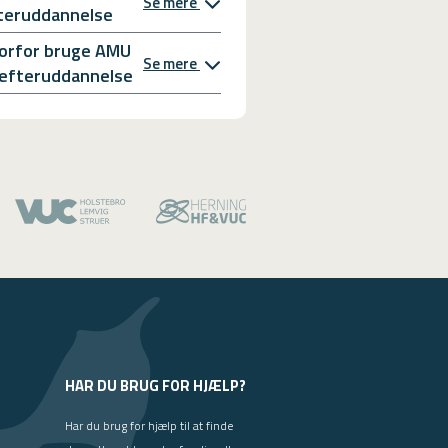
Se mere
teruddannelse
orfor bruge AMU
Se mere
l efteruddannelse
HAR DU BRUG FOR HJÆLP?
Har du brug for hjælp til at finde