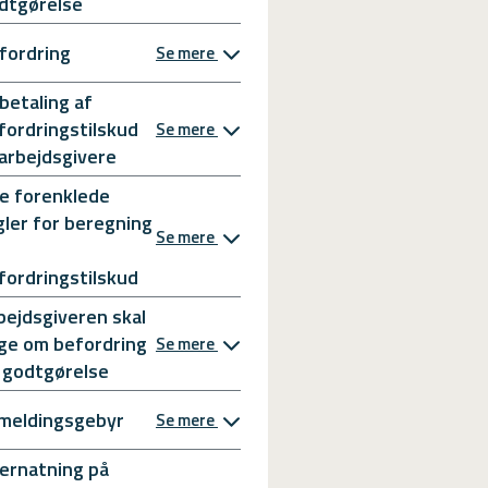
dtgørelse
fordring
Se mere
betaling af
fordringstilskud
Se mere
l arbejdsgivere
e forenklede
gler for beregning
Se mere
fordringstilskud
bejdsgiveren skal
ge om befordring
Se mere
 godtgørelse
meldingsgebyr
Se mere
ernatning på