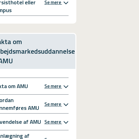
rsisthotel eller
Se mere
mpus
akta om
rbejdsmarkedsuddannelse
 AMU
kta om AMU
Se mere
ordan
Se mere
nnemføres AMU
vendelse af AMU
Se mere
anlægning af