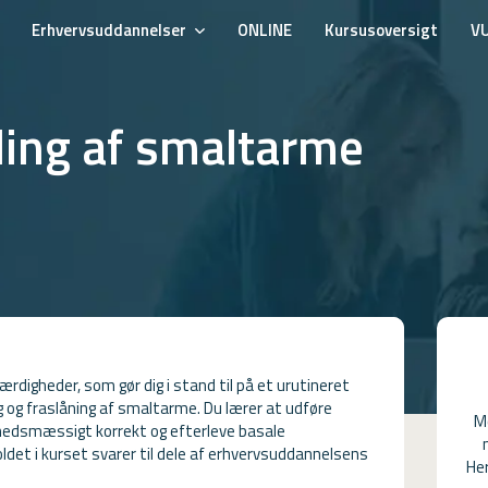
Erhvervsuddannelser
ONLINE
Kursusoversigt
V
ling af smaltarme
rdigheder, som gør dig i stand til på et urutineret
 og fraslåning af smaltarme. Du lærer at udføre
M
hedsmæssigt korrekt og efterleve basale
ldet i kurset svarer til dele af erhvervsuddannelsens
Her