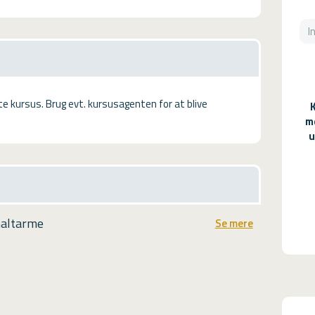
tte kursus. Brug evt. kursusagenten for at blive
m
u
maltarme
Se mere