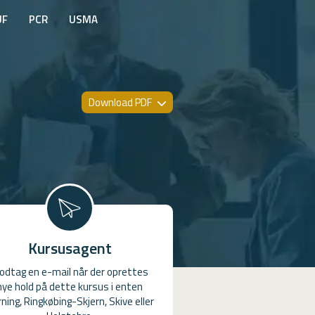
UF
PCR
USMA
Download PDF
Kursusagent
odtag en e-mail når der oprettes
nye hold på dette kursus i enten
ning, Ringkøbing-Skjern, Skive eller