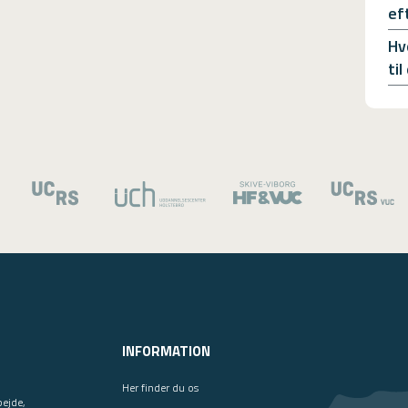
ef
Hv
ti
INFORMATION
Her finder du os
bejde,