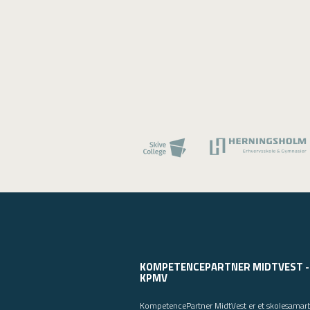
KOMPETENCEPARTNER MIDTVEST -
KPMV
KompetencePartner MidtVest er et skolesamar