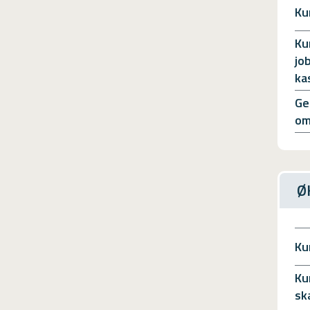
Ku
Ku
jo
ka
Ge
om
Ø
Ku
Ku
sk