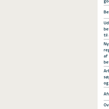
go
Be
Ud
be
ti
Ny
re
af
be
Ar
sø
og
Af
Ov