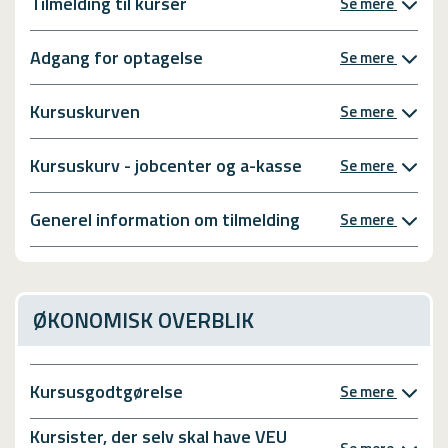
Tilmelding til kurser
Se mere
Adgang for optagelse
Se mere
Kursuskurven
Se mere
Kursuskurv - jobcenter og a-kasse
Se mere
Generel information om tilmelding
Se mere
ØKONOMISK OVERBLIK
Kursusgodtgørelse
Se mere
Kursister, der selv skal have VEU