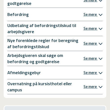
Se mere
godtgørelse
Befordring
Se mere
Udbetaling af befordringstilskud til
Se mere
arbejdsgivere
Nye forenklede regler for beregning
Se mere
af befordringstilskud
Arbejdsgiveren skal søge om
Se mere
befordring og godtgørelse
Afmeldingsgebyr
Se mere
Overnatning på kursisthotel eller
Se mere
campus