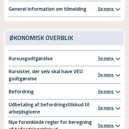
Generel information om tilmelding
Se mere
ØKONOMISK OVERBLIK
Kursusgodtgørelse
Se mere
Kursister, der selv skal have VEU
Se mere
godtgørelse
Befordring
Se mere
Udbetaling af befordringstilskud til
Se mere
arbejdsgivere
Nye forenklede regler for beregning
Se mere