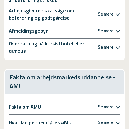
af befordringstilskud
Arbejdsgiveren skal søge om
Se mere
befordring og godtgørelse
Afmeldingsgebyr
Se mere
Overnatning på kursisthotel eller
Se mere
campus
Fakta om arbejdsmarkedsuddannelse -
AMU
Fakta om AMU
Se mere
Hvordan gennemføres AMU
Se mere