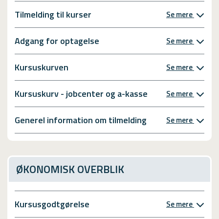
Tilmelding til kurser
Se mere
Adgang for optagelse
Se mere
Kursuskurven
Se mere
Kursuskurv - jobcenter og a-kasse
Se mere
Generel information om tilmelding
Se mere
ØKONOMISK OVERBLIK
Kursusgodtgørelse
Se mere