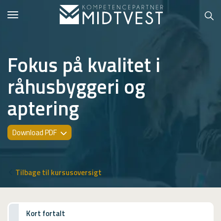
Toggle
navigation
Fokus på kvalitet i
råhusbyggeri og
Hvem er vi?
aptering
Kontakt konsulent
Erhvervsuddannelser
Download PDF
ONLINE
Kursusoversigt
Tilbage til kursusoversigt
VUF
PCR
Kort fortalt