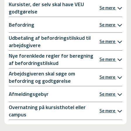
Kursister, der selv skal have VEU
Se mere
godtgørelse
Befordring
Se mere
Udbetaling af befordringstilskud til
Se mere
arbejdsgivere
Nye forenklede regler for beregning
Se mere
af befordringstilskud
Arbejdsgiveren skal søge om
Se mere
befordring og godtgørelse
Afmeldingsgebyr
Se mere
Overnatning på kursisthotel eller
Se mere
campus