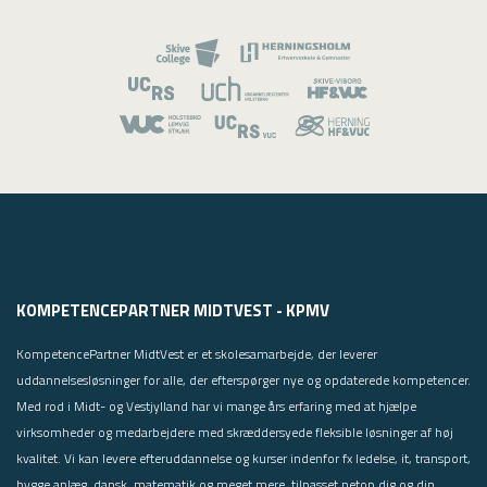
KOMPETENCEPARTNER MIDTVEST - KPMV
KompetencePartner MidtVest er et skolesamarbejde, der leverer
uddannelsesløsninger for alle, der efterspørger nye og opdaterede kompetencer.
Med rod i Midt- og Vestjylland har vi mange års erfaring med at hjælpe
virksomheder og medarbejdere med skræddersyede fleksible løsninger af høj
kvalitet. Vi kan levere efteruddannelse og kurser indenfor fx ledelse, it, transport,
bygge anlæg, dansk, matematik og meget mere, tilpasset netop dig og din