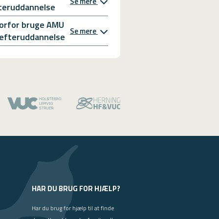
Se mere
teruddannelse
orfor bruge AMU
Se mere
l efteruddannelse
HAR DU BRUG FOR HJÆLP?
Har du brug for hjælp til at finde