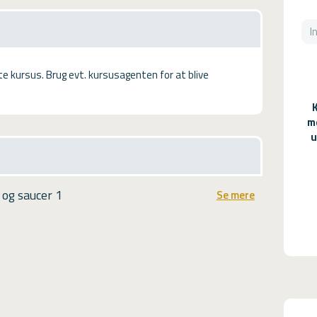
tte kursus. Brug evt. kursusagenten for at blive
m
u
 og saucer 1
Se mere