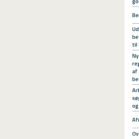
go
Be
Ud
be
ti
Ny
re
af
be
Ar
sø
og
Af
Ov