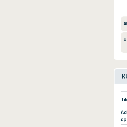
A
U
K
Ti
Ad
op