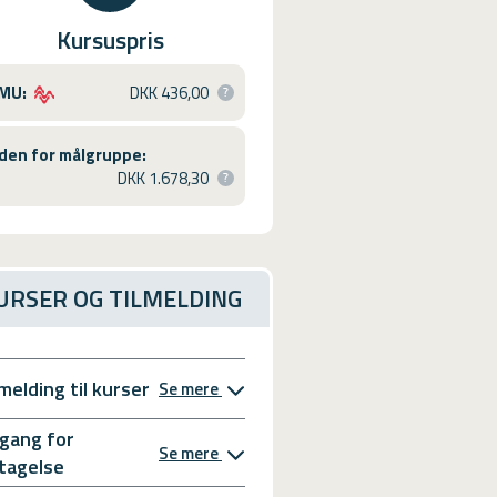
Kursuspris
MU:
DKK 436,00
den for målgruppe:
DKK 1.678,30
URSER OG TILMELDING
lmelding til kurser
Se mere
gang for
Se mere
tagelse