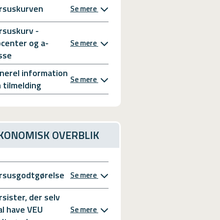
rsuskurven
Se mere
rsuskurv -
bcenter og a-
Se mere
sse
nerel information
Se mere
 tilmelding
KONOMISK OVERBLIK
rsusgodtgørelse
Se mere
rsister, der selv
al have VEU
Se mere