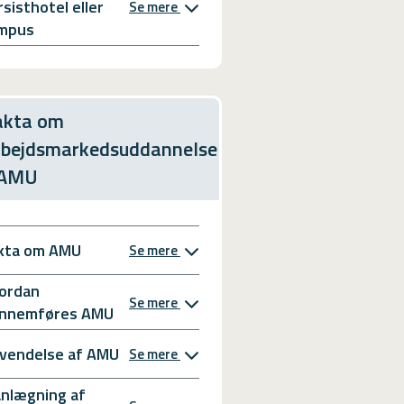
rsisthotel eller
Se mere
mpus
akta om
rbejdsmarkedsuddannelse
 AMU
kta om AMU
Se mere
ordan
Se mere
nnemføres AMU
vendelse af AMU
Se mere
anlægning af