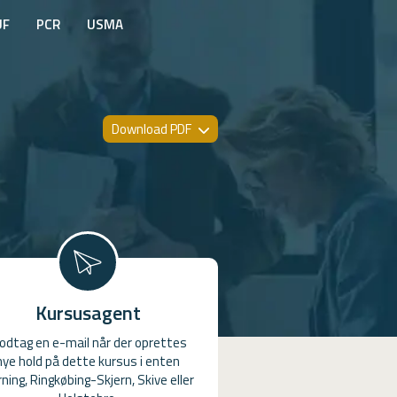
UF
PCR
USMA
Download PDF
Kursusagent
odtag en e-mail når der oprettes
nye hold på dette kursus i enten
ning, Ringkøbing-Skjern, Skive eller