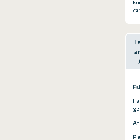
ku
ca
F
a
-
Fa
Hv
ge
An
Pl