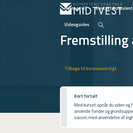
Hvem er vi?
Kontakt konsulent
Videoguides
Fremstilling
Hvem er vi?
Kontakt konsulent
Tilbage til kursusoversigt
Erhvervsuddannelser
ONLINE
Kort fortalt
Kursusoversigt
Med kurset opnår du viden og fæ
anvende fonder og grundsuppe
VUF
saucer, med anvendelse af ingre
PCR