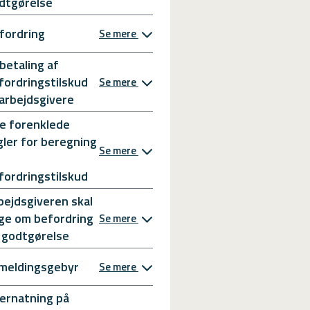
dtgørelse
fordring
Se mere
betaling af
fordringstilskud
Se mere
l arbejdsgivere
e forenklede
gler for beregning
Se mere
fordringstilskud
bejdsgiveren skal
ge om befordring
Se mere
 godtgørelse
meldingsgebyr
Se mere
ernatning på