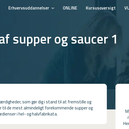
Erhvervsuddannelser
ONLINE
Kursusoversigt
V
 af supper og saucer 1
rdigheder, som gør dig i stand til at fremstille og
r til de mest almindeligt forekommende supper og
M
dienser i hel- og halvfabrikata.
Her