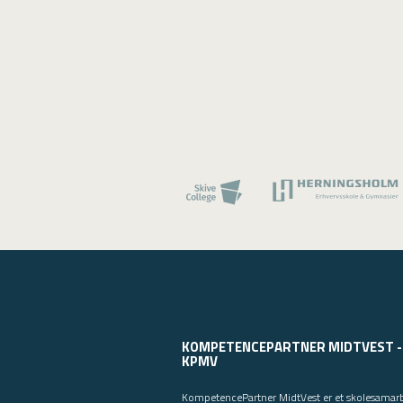
KOMPETENCEPARTNER MIDTVEST -
KPMV
KompetencePartner MidtVest er et skolesamar