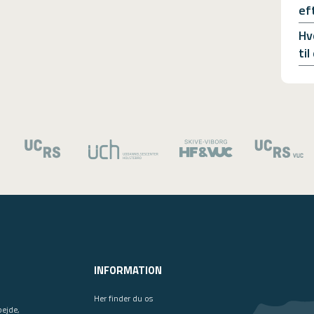
ef
Hv
ti
INFORMATION
Her finder du os
bejde,