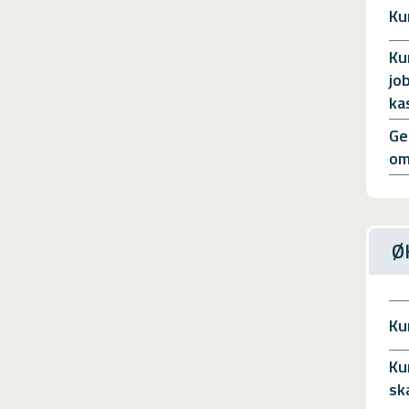
Ku
Ku
jo
ka
Ge
om
Ø
Ku
Ku
sk