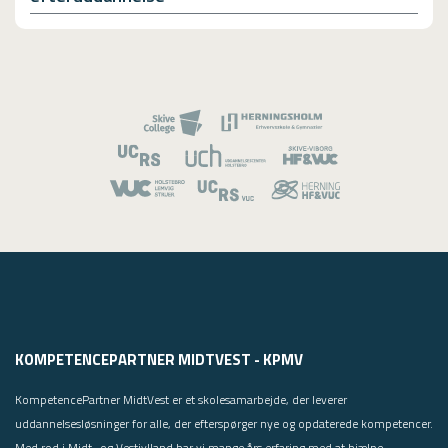
KOMPETENCEPARTNER MIDTVEST - KPMV
KompetencePartner MidtVest er et skolesamarbejde, der leverer
uddannelsesløsninger for alle, der efterspørger nye og opdaterede kompetencer.
Med rod i Midt- og Vestjylland har vi mange års erfaring med at hjælpe