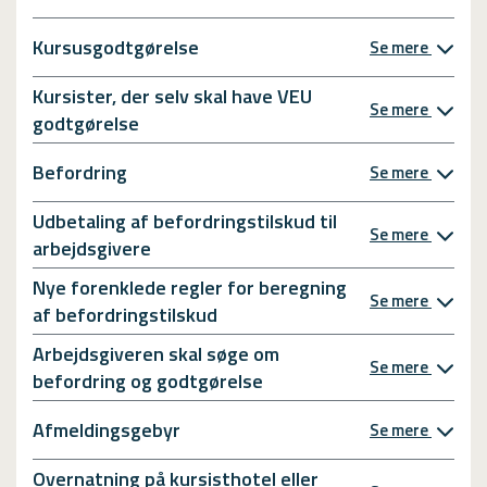
Kursusgodtgørelse
Se mere
Kursister, der selv skal have VEU
Se mere
godtgørelse
Befordring
Se mere
Udbetaling af befordringstilskud til
Se mere
arbejdsgivere
Nye forenklede regler for beregning
Se mere
af befordringstilskud
Arbejdsgiveren skal søge om
Se mere
befordring og godtgørelse
Afmeldingsgebyr
Se mere
Overnatning på kursisthotel eller