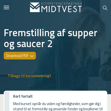
Toggle
navigation
Fremstilling af supper
og saucer 2
Hvem er vi?
Kontakt konsulent
Download PDF
Erhvervsuddannelser
ONLINE
Tilbage til kursusoversigt
Kursusoversigt
VUF
Kort fortalt
Med kurset opnår du viden og færdigheder, som gør dig i
PCR
stand til at fremstille og anvende fonder og bouilloner til