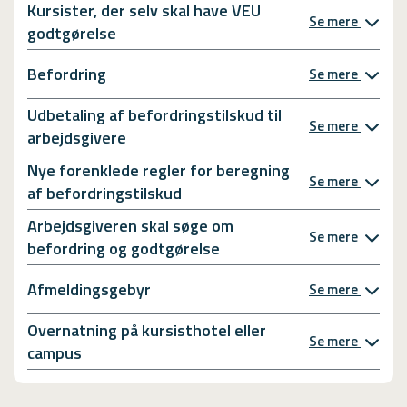
Kursister, der selv skal have VEU
Se mere
godtgørelse
Befordring
Se mere
Udbetaling af befordringstilskud til
Se mere
arbejdsgivere
Nye forenklede regler for beregning
Se mere
af befordringstilskud
Arbejdsgiveren skal søge om
Se mere
befordring og godtgørelse
Afmeldingsgebyr
Se mere
Overnatning på kursisthotel eller
Se mere
campus