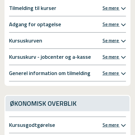
Tilmelding til kurser
Se mere
Adgang for optagelse
Se mere
Kursuskurven
Se mere
Kursuskurv - jobcenter og a-kasse
Se mere
Generel information om tilmelding
Se mere
ØKONOMISK OVERBLIK
Kursusgodtgørelse
Se mere