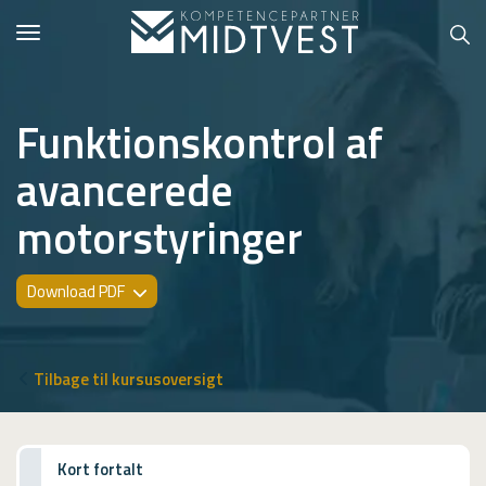
Toggle
navigation
Funktionskontrol af
avancerede
Hvem er vi?
motorstyringer
Kontakt konsulent
Erhvervsuddannelser
Download PDF
ONLINE
Kursusoversigt
Tilbage til kursusoversigt
VUF
PCR
Kort fortalt