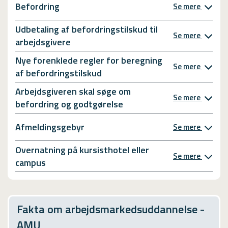
Befordring
Se mere
Udbetaling af befordringstilskud til
Se mere
arbejdsgivere
Nye forenklede regler for beregning
Se mere
af befordringstilskud
Arbejdsgiveren skal søge om
Se mere
befordring og godtgørelse
Afmeldingsgebyr
Se mere
Overnatning på kursisthotel eller
Se mere
campus
Fakta om arbejdsmarkedsuddannelse -
AMU