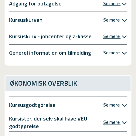
Adgang for optagelse
Se mere
Kursuskurven
Se mere
Kursuskurv - jobcenter og a-kasse
Se mere
Generel information om tilmelding
Se mere
ØKONOMISK OVERBLIK
Kursusgodtgørelse
Se mere
Kursister, der selv skal have VEU
Se mere
godtgørelse