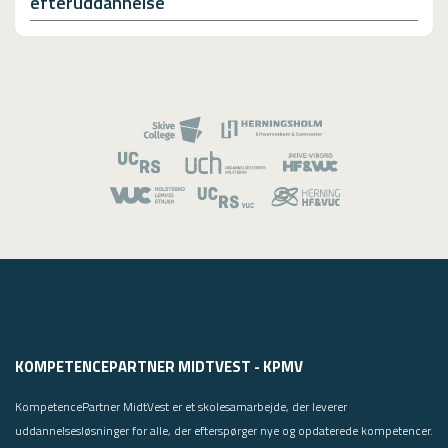
efteruddannelse
KOMPETENCEPARTNER MIDTVEST - KPMV
KompetencePartner MidtVest er et skolesamarbejde, der leverer
uddannelsesløsninger for alle, der efterspørger nye og opdaterede kompetencer.