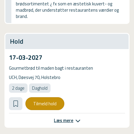
brødsortimentet ¿ fx som en æstetisk kuvert- og
USMA
madbrød, der understøtter restaurantens værdier og
brand.
Videoguides
Hold
17-03-2027
Gourmetbrød til maden bagt i restauranten
UCH, Døesvej 70, Holstebro
2 dage
Daghold
Tilmeld hold
Læs mere