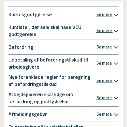
Kursusgodtgørelse
Se mere
Kursister, der selv skal have VEU
Se mere
godtgørelse
Befordring
Se mere
Udbetaling af befordringstilskud til
Se mere
arbejdsgivere
Nye forenklede regler for beregning
Se mere
af befordringstilskud
Arbejdsgiveren skal søge om
Se mere
befordring og godtgørelse
Afmeldingsgebyr
Se mere
Overnatning på kursisthotel eller