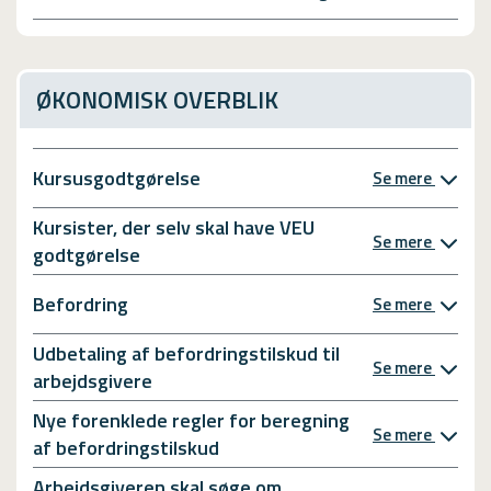
ØKONOMISK OVERBLIK
Kursusgodtgørelse
Se mere
Kursister, der selv skal have VEU
Se mere
godtgørelse
Befordring
Se mere
Udbetaling af befordringstilskud til
Se mere
arbejdsgivere
Nye forenklede regler for beregning
Se mere
af befordringstilskud
Arbejdsgiveren skal søge om