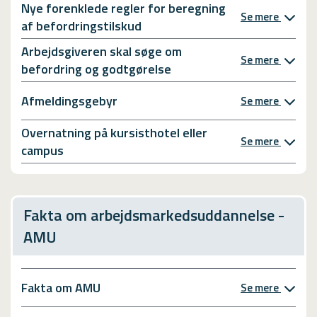
Nye forenklede regler for beregning
Se mere
af befordringstilskud
Arbejdsgiveren skal søge om
Se mere
befordring og godtgørelse
Afmeldingsgebyr
Se mere
Overnatning på kursisthotel eller
Se mere
campus
Fakta om arbejdsmarkedsuddannelse -
AMU
Fakta om AMU
Se mere