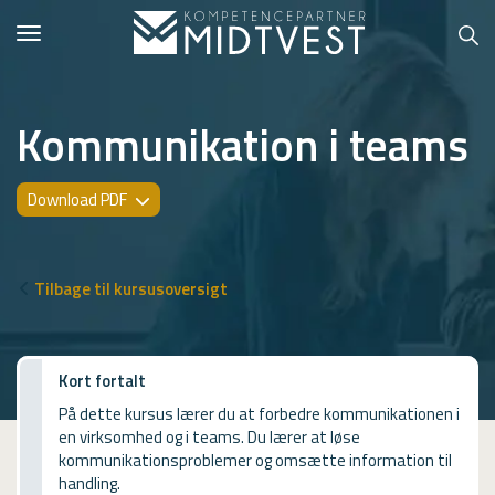
Toggle
navigation
Kommunikation i teams
Hvem er vi?
Download PDF
Kontakt konsulent
Erhvervsuddannelser
Tilbage til kursusoversigt
ONLINE
Kursusoversigt
Kort fortalt
På dette kursus lærer du at forbedre kommunikationen i
VUF
en virksomhed og i teams. Du lærer at løse
kommunikationsproblemer og omsætte information til
PCR
handling.