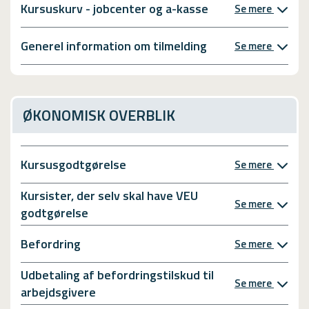
Kursuskurv - jobcenter og a-kasse
Se mere
Generel information om tilmelding
Se mere
ØKONOMISK OVERBLIK
Kursusgodtgørelse
Se mere
Kursister, der selv skal have VEU
Se mere
godtgørelse
Befordring
Se mere
Udbetaling af befordringstilskud til
Se mere
arbejdsgivere