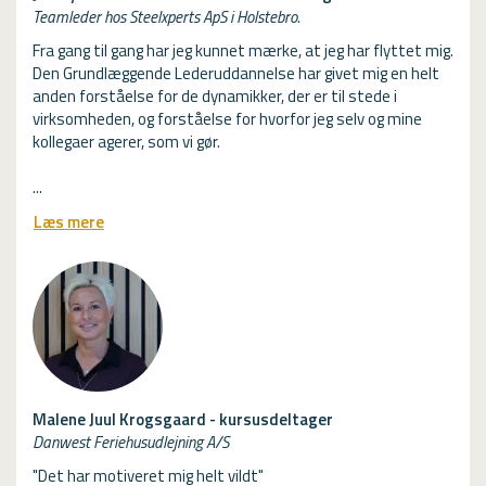
Teamleder hos Steelxperts ApS i Holstebro.
Fra gang til gang har jeg kunnet mærke, at jeg har flyttet mig.
Den Grundlæggende Lederuddannelse har givet mig en helt
anden forståelse for de dynamikker, der er til stede i
virksomheden, og forståelse for hvorfor jeg selv og mine
kollegaer agerer, som vi gør.
...
F
Læs mere
r
a
g
a
n
g
t
i
l
Malene Juul Krogsgaard - kursusdeltager
g
Danwest Feriehusudlejning A/S
a
"Det har motiveret mig helt vildt"
n