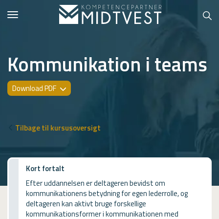
Toggle
navigation
Kommunikation i teams
Hvem er vi?
Download PDF
Kontakt konsulent
Erhvervsuddannelser
Tilbage til kursusoversigt
ONLINE
Kursusoversigt
Kort fortalt
Efter uddannelsen er deltageren bevidst om
VUF
kommunikationens betydning for egen lederrolle, og
deltageren kan aktivt bruge forskellige
PCR
kommunikationsformer i kommunikationen med