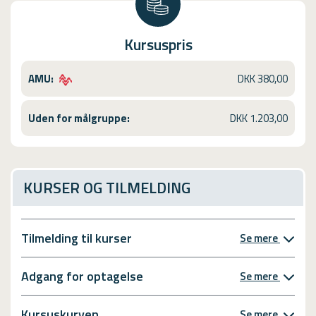
r
n
u
d
n
Kursuspris
l
d
æ
l
g
æ
AMU:
DKK 380,00
g
g
e
g
n
Uden for målgruppe:
DKK 1.203,00
e
d
n
e
d
L
e
e
L
KURSER OG TILMELDING
d
e
e
d
r
e
u
Tilmelding til kurser
Se mere
r
d
u
d
d
Adgang for optagelse
Se mere
a
d
n
a
n
Kursuskurven
n
Se mere