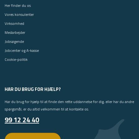
d
s
Her finder du os
e
t
v
Vores konsulenter
å
æ
e
Virksomhed
r
l
Medarbejder
k
s
t
Jobsøgende
e
ø
f
Jobcenter og A-kasse
j
o
e
Cookie-politik
r
r
h
,
v
j
o
e
r
HAR DU BRUG FOR HJÆLP?
g
f
h
o
Har du brug for hjælp til at finde den rette uddannelse for dig, eller har du andre
a
r
spørgsmål, er du altid velkommen til at kontakte os.
r
j
99 12 24 40
l
e
æ
g
r
s
t