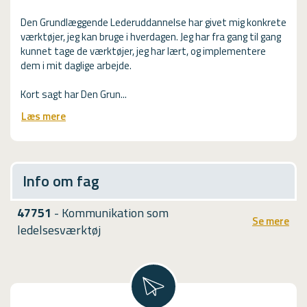
g
Den Grundlæggende Lederuddannelse har givet mig konkrete
h
værktøjer, jeg kan bruge i hverdagen. Jeg har fra gang til gang
a
kunnet tage de værktøjer, jeg har lært, og implementere
r
dem i mit daglige arbejde.
j
e
Kort sagt har Den Grun...
g
"
k
Læs mere
D
u
e
n
t
n
h
e
Info om fag
a
t
r
m
m
47751
- Kommunikation som
æ
Se mere
o
r
ledelsesværktøj
t
k
i
e
v
,
e
a
r
t