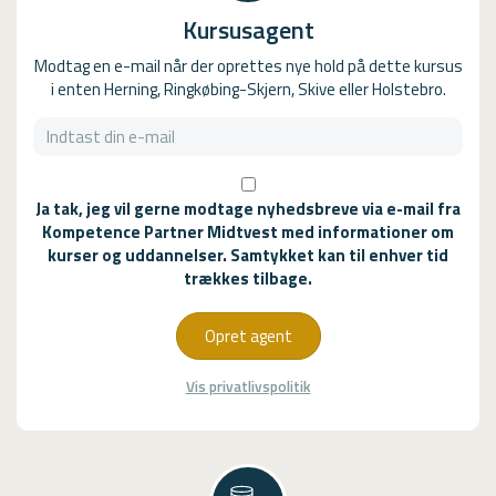
e
j
Kursusagent
t
e
m
g
Modtag en e-mail når der oprettes nye hold på dette kursus
i
h
i enten Herning, Ringkøbing-Skjern, Skive eller Holstebro.
g
a
h
r
e
f
l
l
t
y
Ja tak, jeg vil gerne modtage nyhedsbreve via e-mail fra
v
t
Kompetence Partner Midtvest med informationer om
i
t
kurser og uddannelser. Samtykket kan til enhver tid
l
e
trækkes tilbage.
d
t
t
m
"
Opret agent
i
g
D
.
Vis privatlivspolitik
e
D
n
e
G
n
r
G
u