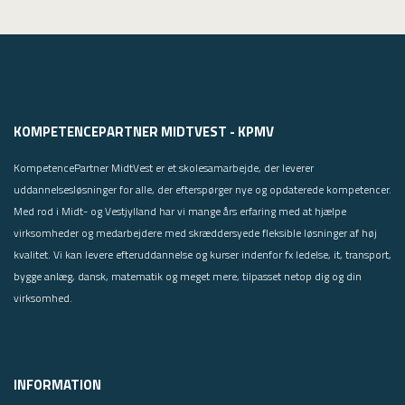
g
d
a
e
n
i
g
v
t
i
i
r
l
k
KOMPETENCEPARTNER MIDTVEST - KPMV
g
s
a
o
KompetencePartner MidtVest er et skolesamarbejde, der leverer
n
m
uddannelsesløsninger for alle, der efterspørger nye og opdaterede kompetencer.
g
h
Med rod i Midt- og Vestjylland har vi mange års erfaring med at hjælpe
k
e
virksomheder og medarbejdere med skræddersyede fleksible løsninger af høj
u
d
n
kvalitet. Vi kan levere efteruddannelse og kurser indenfor fx ledelse, it, transport,
e
n
bygge anlæg, dansk, matematik og meget mere, tilpasset netop dig og din
n
e
virksomhed.
,
t
o
t
g
a
f
g
o
INFORMATION
e
r