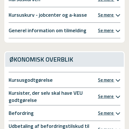
e
n
l
e
Kursuskurv - jobcenter og a-kasse
Se mere
s
l
e
s
h
e
Generel information om tilmelding
Se mere
a
h
r
a
g
r
i
g
v
ØKONOMISK OVERBLIK
i
e
v
t
e
m
t
Kursusgodtgørelse
Se mere
i
m
g
i
Kursister, der selv skal have VEU
k
g
Se mere
godtgørelse
o
e
n
n
k
Befordring
Se mere
h
r
e
e
Udbetaling af befordringstilskud til
l