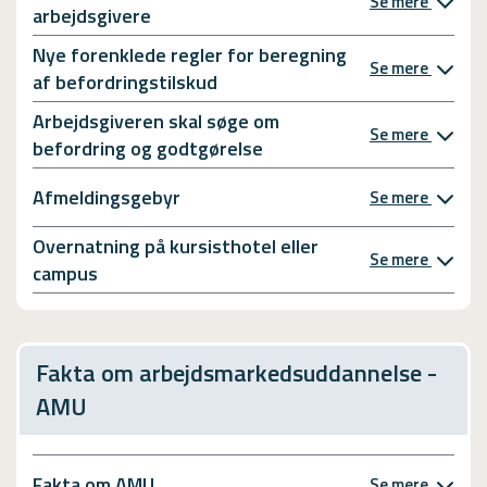
Se mere
t
t
arbejdsgivere
e
a
v
Nye forenklede regler for beregning
n
Se mere
æ
d
af befordringstilskud
r
e
k
Arbejdsgiveren skal søge om
n
Se mere
t
befordring og godtgørelse
f
ø
o
j
r
Afmeldingsgebyr
Se mere
e
s
r
t
Overnatning på kursisthotel eller
,
Se mere
å
campus
j
e
e
l
g
s
k
e
Fakta om arbejdsmarkedsuddannelse -
a
f
n
o
AMU
b
r
r
d
u
e
Fakta om AMU
g
Se mere