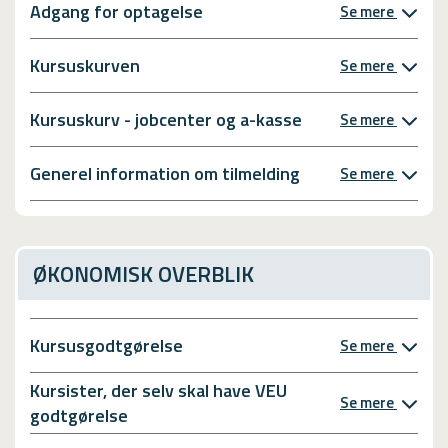
Adgang for optagelse
Se mere
Kursuskurven
Se mere
Kursuskurv - jobcenter og a-kasse
Se mere
Generel information om tilmelding
Se mere
ØKONOMISK OVERBLIK
Kursusgodtgørelse
Se mere
Kursister, der selv skal have VEU
Se mere
godtgørelse