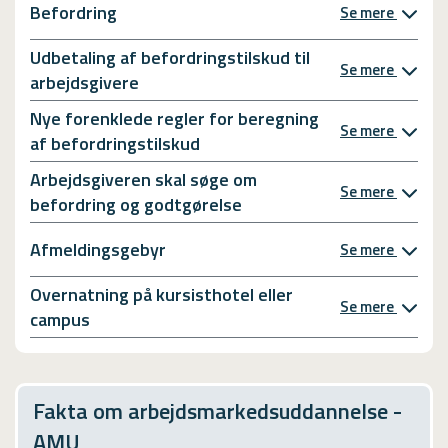
Befordring
Se mere
Udbetaling af befordringstilskud til
Se mere
arbejdsgivere
Nye forenklede regler for beregning
Se mere
af befordringstilskud
Arbejdsgiveren skal søge om
Se mere
befordring og godtgørelse
Afmeldingsgebyr
Se mere
Overnatning på kursisthotel eller
Se mere
campus
Fakta om arbejdsmarkedsuddannelse -
AMU