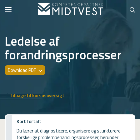
Toggle
navigation
Ledelse af
forandringsprocesser
Hvem er vi?
Kontakt konsulent
Download PDF
Erhvervsuddannelser
ONLINE
Tilbage til kursusoversigt
Kursusoversigt
VUF
Kort fortalt
Du lærer at diagnosticere, organisere og sturkturere
PCR
forskellige problembehandlingsprocesser, herunder