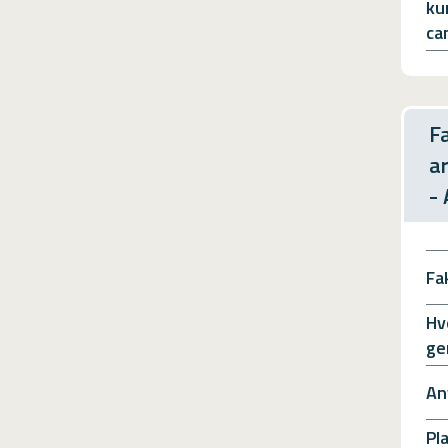
ku
ca
F
a
-
Fa
Hv
ge
An
Pl