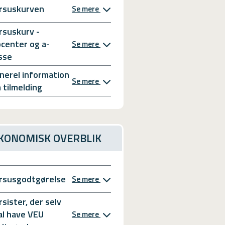
rsuskurven
Se mere
rsuskurv -
bcenter og a-
Se mere
sse
nerel information
Se mere
 tilmelding
KONOMISK OVERBLIK
rsusgodtgørelse
Se mere
rsister, der selv
al have VEU
Se mere