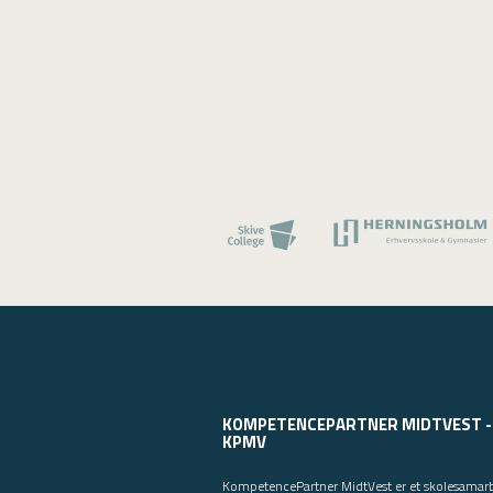
KOMPETENCEPARTNER MIDTVEST -
KPMV
KompetencePartner MidtVest er et skolesamar