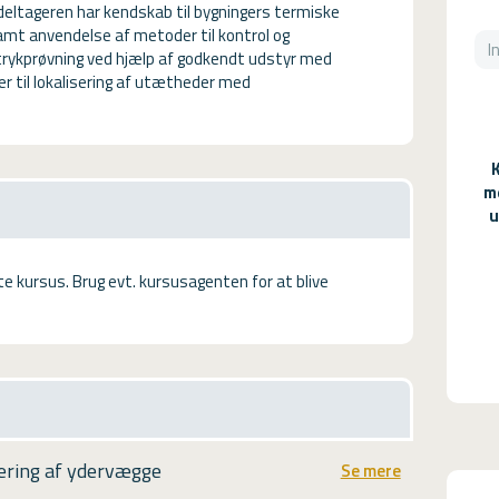
deltageren har kendskab til bygningers termiske
t anvendelse af metoder til kontrol og
rykprøvning ved hjælp af godkendt udstyr med
til lokalisering af utætheder med
m
u
tte kursus. Brug evt. kursusagenten for at blive
ering af ydervægge
Se mere