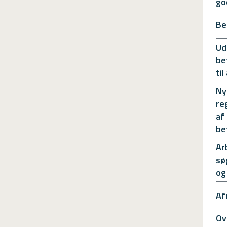
go
Be
Ud
be
ti
Ny
re
af
be
Ar
sø
og
Af
Ov