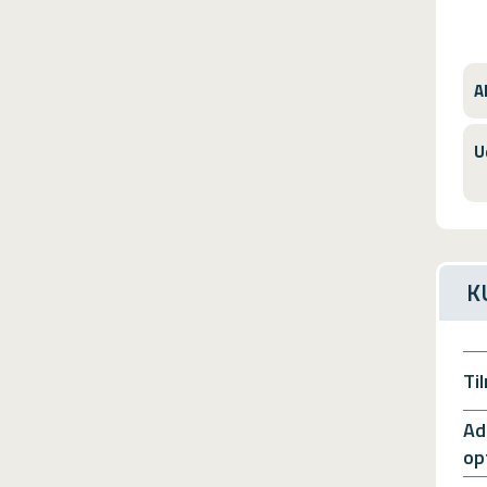
A
U
K
Ti
Ad
op