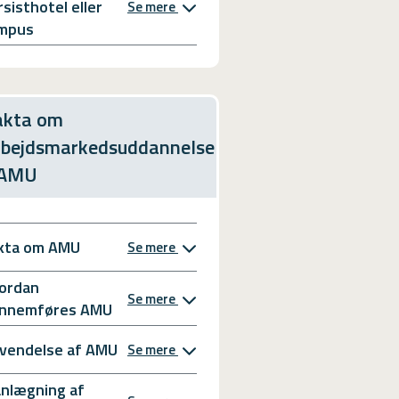
rsisthotel eller
Se mere
mpus
akta om
rbejdsmarkedsuddannelse
 AMU
kta om AMU
Se mere
ordan
Se mere
nnemføres AMU
vendelse af AMU
Se mere
anlægning af