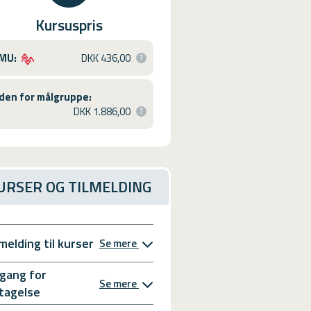
Kursuspris
MU:
DKK 436,00
den for målgruppe:
DKK 1.886,00
URSER OG TILMELDING
lmelding til kurser
Se mere
gang for
Se mere
tagelse