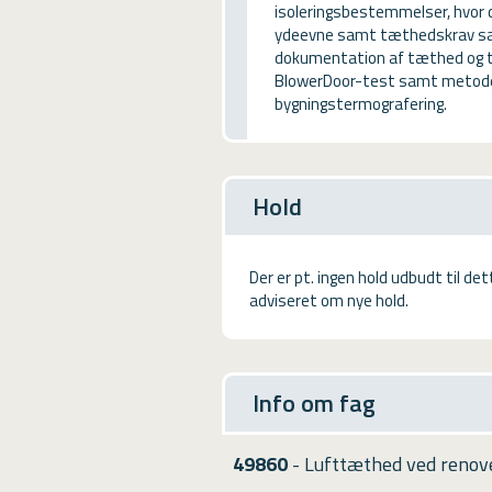
isoleringsbestemmelser, hvor 
USMA
ydeevne samt tæthedskrav sam
dokumentation af tæthed og t
Videoguides
BlowerDoor-test samt metoder 
bygningstermografering.
Hold
Der er pt. ingen hold udbudt til de
adviseret om nye hold.
Info om fag
49860
- Lufttæthed ved renov