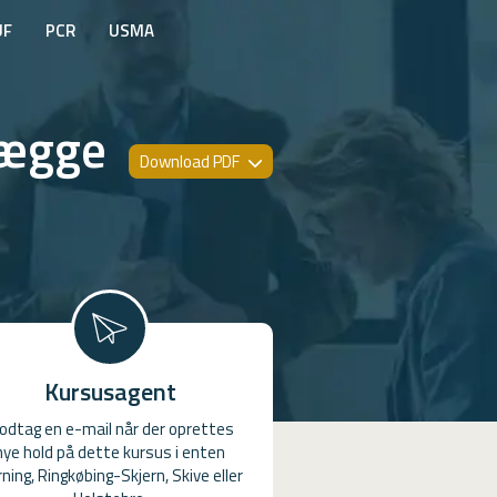
UF
PCR
USMA
vægge
Download PDF
Kursusagent
odtag en e-mail når der oprettes
nye hold på dette kursus i enten
ning, Ringkøbing-Skjern, Skive eller