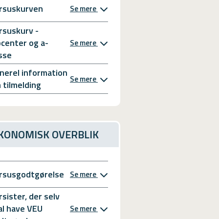
rsuskurven
Se mere
rsuskurv -
bcenter og a-
Se mere
sse
nerel information
Se mere
 tilmelding
KONOMISK OVERBLIK
rsusgodtgørelse
Se mere
rsister, der selv
al have VEU
Se mere