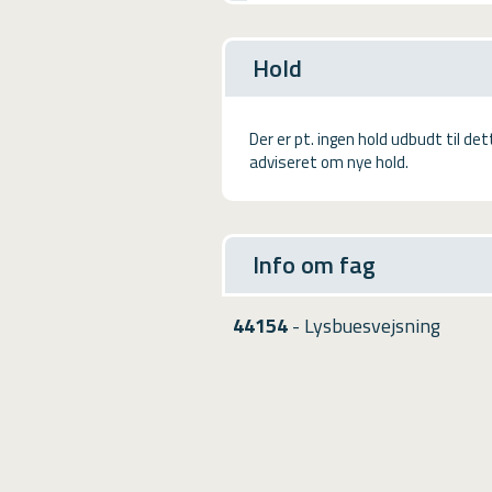
USMA
Videoguides
Hold
Der er pt. ingen hold udbudt til de
adviseret om nye hold.
Info om fag
44154
- Lysbuesvejsning