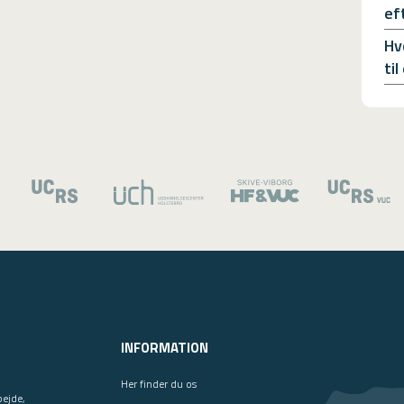
ef
Hv
ti
INFORMATION
Her finder du os
bejde,