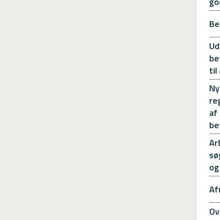
go
Be
Ud
be
ti
Ny
re
af
be
Ar
sø
og
Af
Ov