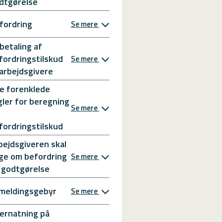
dtgørelse
fordring
Se mere
betaling af
fordringstilskud
Se mere
l arbejdsgivere
e forenklede
gler for beregning
Se mere
fordringstilskud
bejdsgiveren skal
ge om befordring
Se mere
 godtgørelse
meldingsgebyr
Se mere
ernatning på