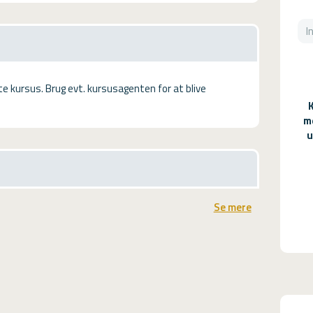
tte kursus. Brug evt. kursusagenten for at blive
m
u
Se mere