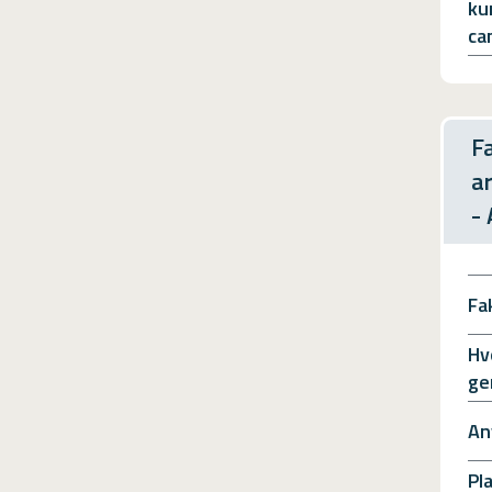
ku
ca
F
a
-
Fa
Hv
ge
An
Pl