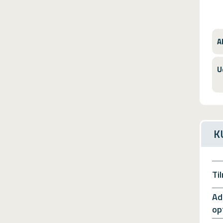
A
U
K
Ti
Ad
op