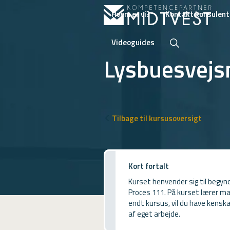
Hvem er vi?
Kontakt konsulent
Videoguides
Lysbuesvejs
Hvem er vi?
Kontakt konsulent
Tilbage til kursusoversigt
Erhvervsuddannelser
ONLINE
Kort fortalt
Kursusoversigt
Kurset henvender sig til begyn
Proces 111. På kurset lærer m
VUF
endt kursus, vil du have kenska
af eget arbejde.
PCR