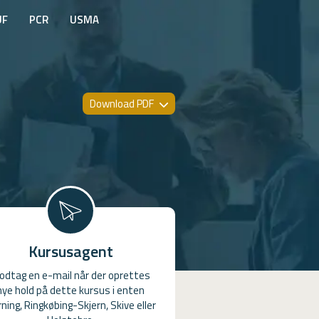
UF
PCR
USMA
Download PDF
Kursusagent
odtag en e-mail når der oprettes
nye hold på dette kursus i enten
ning, Ringkøbing-Skjern, Skive eller