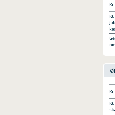
Ku
Ku
jo
ka
Ge
om
Ø
Ku
Ku
sk