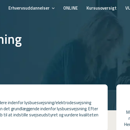
Erhvervsuddannelser
ONLINE
Kursusoversigt
V
ning
dere indenfor lysbuesvejsning/elektrodesvejsning
an det grundlæggende indenfor lysbuesvejsning. Efter
M
b til at indstille svejseudstyret og vurdere kvaliteten
Her