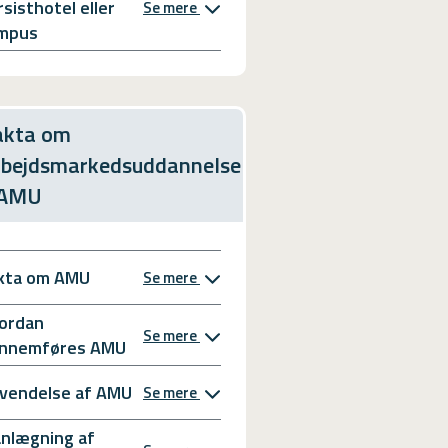
rsisthotel eller
Se mere
mpus
akta om
rbejdsmarkedsuddannelse
 AMU
kta om AMU
Se mere
ordan
Se mere
nnemføres AMU
vendelse af AMU
Se mere
anlægning af