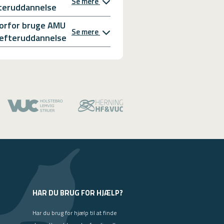
Se mere
teruddannelse
orfor bruge AMU
Se mere
l efteruddannelse
HAR DU BRUG FOR HJÆLP?
Har du brug for hjælp til at finde