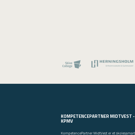
KOMPETENCEPARTNER MIDTVEST -
KPMV
KompetencePartner MidtVest er et skolesamar