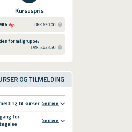
Kursuspris
MU:
DKK 630,00
den for målgruppe:
DKK 5.633,50
URSER OG TILMELDING
lmelding til kurser
Se mere
gang for
Se mere
tagelse