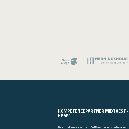
KOMPETENCEPARTNER MIDTVEST -
KPMV
KompetencePartner MidtVest er et skolesamar