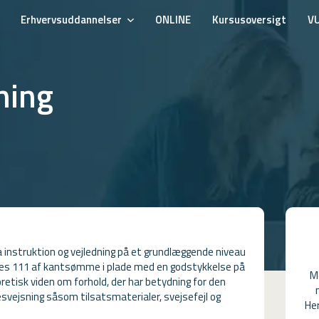
Erhvervsuddannelser
ONLINE
Kursusoversigt
V
ning
a instruktion og vejledning på et grundlæggende niveau
ces 111 af kantsømme i plade med en godstykkelse på
M
etisk viden om forhold, der har betydning for den
svejsning såsom tilsatsmaterialer, svejsefejl og
Her