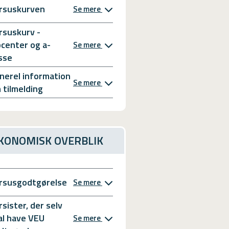
rsuskurven
Se mere
rsuskurv -
bcenter og a-
Se mere
sse
nerel information
Se mere
 tilmelding
KONOMISK OVERBLIK
rsusgodtgørelse
Se mere
rsister, der selv
al have VEU
Se mere