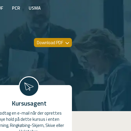
UF
PCR
USMA
Download PDF
Kursusagent
odtag en e-mail når der oprettes
nye hold på dette kursus i enten
ning, Ringkøbing-Skjern, Skive eller