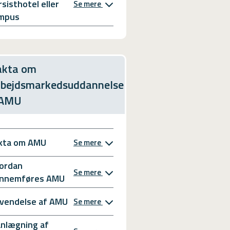
rsisthotel eller
Se mere
mpus
akta om
rbejdsmarkedsuddannelse
 AMU
kta om AMU
Se mere
ordan
Se mere
nnemføres AMU
vendelse af AMU
Se mere
anlægning af