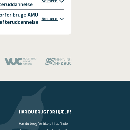
Se mere
teruddannelse
orfor bruge AMU
Se mere
l efteruddannelse
HAR DU BRUG FOR HJÆLP?
Har du brug for hjælp til at finde