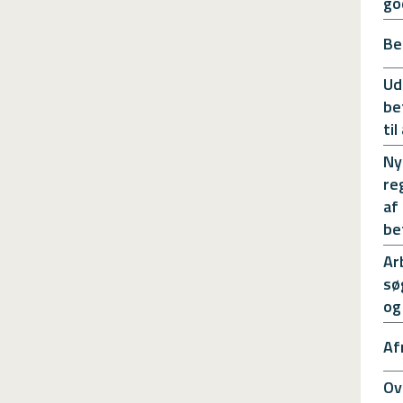
go
Be
Ud
be
ti
Ny
re
af
be
Ar
sø
og
Af
Ov