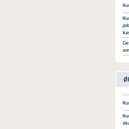
Ku
Ku
jo
ka
Ge
om
Ø
Ku
Ku
sk