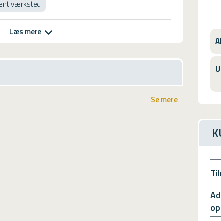
ent værksted
Læs mere
A
U
Se mere
K
Ti
Ad
op