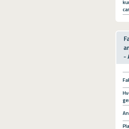
ku
ca
F
a
-
Fa
Hv
ge
An
Pl