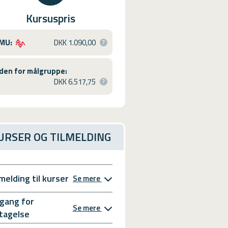
Kursuspris
MU:
DKK 1.090,00
den for målgruppe:
DKK 6.517,75
URSER OG TILMELDING
lmelding til kurser
Se mere
gang for
Se mere
tagelse