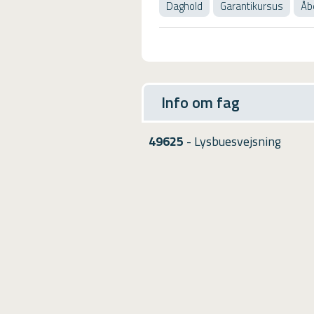
Daghold
Garantikursus
Åb
Info om fag
49625
- Lysbuesvejsning