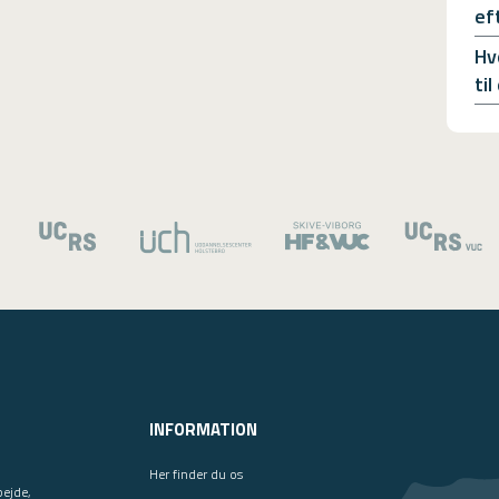
ef
Hv
ti
INFORMATION
Her finder du os
bejde,