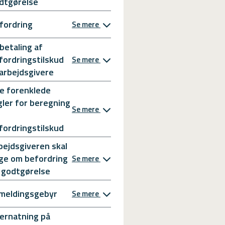
dtgørelse
fordring
Se mere
betaling af
fordringstilskud
Se mere
l arbejdsgivere
e forenklede
gler for beregning
Se mere
fordringstilskud
bejdsgiveren skal
ge om befordring
Se mere
 godtgørelse
meldingsgebyr
Se mere
ernatning på