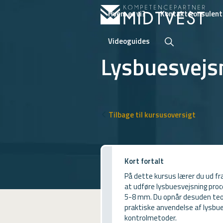
Hvem er vi?
Kontakt konsulent
Videoguides
Lysbuesvejs
Hvem er vi?
Kontakt konsulent
Tilbage til kursusoversigt
Erhvervsuddannelser
ONLINE
Kort fortalt
Kursusoversigt
På dette kursus lærer du ud fr
at udføre lysbuesvejsning pro
VUF
5-8 mm. Du opnår desuden teor
praktiske anvendelse af lysbue
PCR
kontrolmetoder.