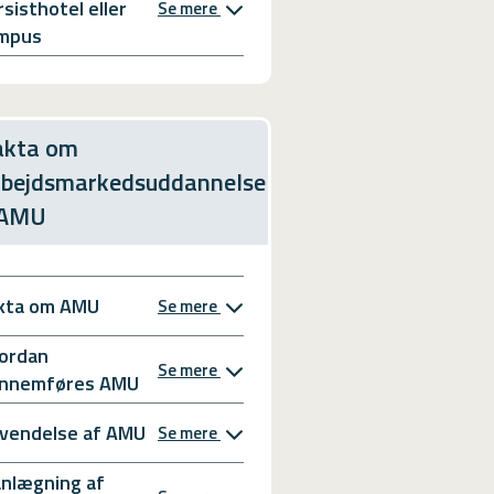
rsisthotel eller
Se mere
mpus
akta om
rbejdsmarkedsuddannelse
 AMU
kta om AMU
Se mere
ordan
Se mere
nnemføres AMU
vendelse af AMU
Se mere
anlægning af