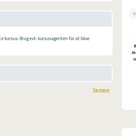
tte kursus. Brug evt. kursusagenten for at blive
m
u
Se mere