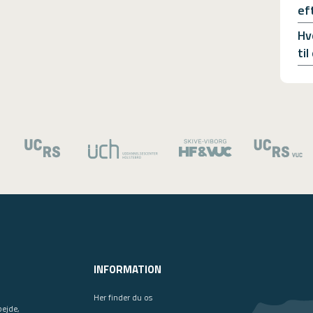
ef
Hv
ti
INFORMATION
Her finder du os
bejde,