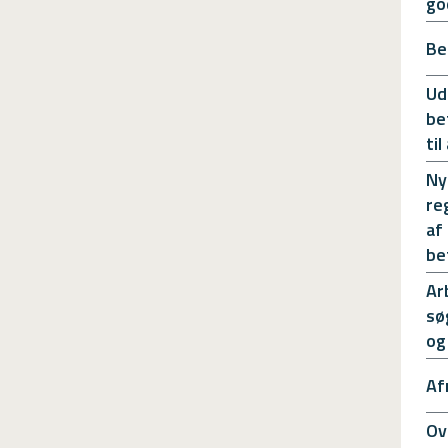
go
Be
Ud
be
ti
Ny
re
af
be
Ar
sø
og
Af
Ov