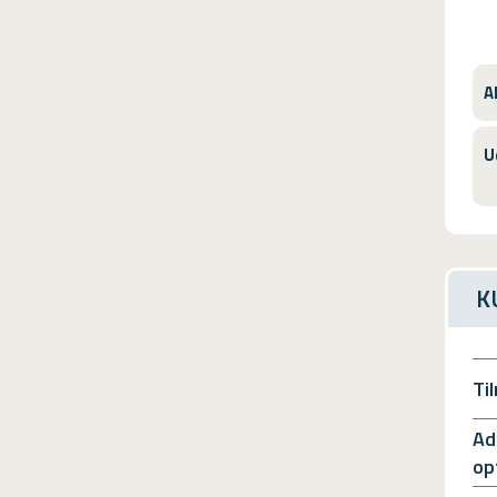
A
U
K
Ti
Ad
op