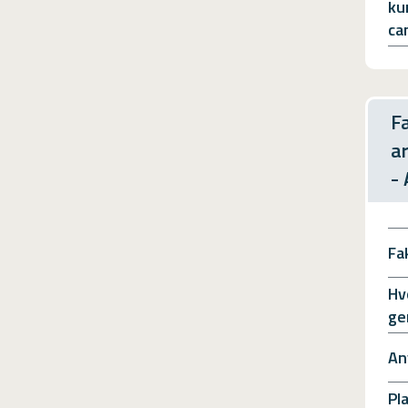
ku
ca
F
a
-
Fa
Hv
ge
An
Pl