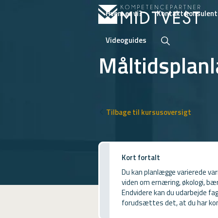
Hvem er vi?
Kontakt konsulent
Videoguides
Måltidsplan
Hvem er vi?
Kontakt konsulent
Tilbage til kursusoversigt
Erhvervsuddannelser
ONLINE
Kort fortalt
Kursusoversigt
Du kan planlægge varierede varm
viden om ernæring, økologi, bæ
VUF
Endvidere kan du udarbejde fag
forudsættes det, at du har ko
PCR