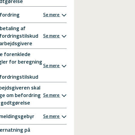
dtgørelse
fordring
Se mere
betaling af
fordringstilskud
Se mere
l arbejdsgivere
e forenklede
gler for beregning
Se mere
fordringstilskud
bejdsgiveren skal
ge om befordring
Se mere
 godtgørelse
meldingsgebyr
Se mere
ernatning på