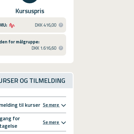
Kursuspris
MU:
DKK 416,00
den for målgruppe:
DKK 1.616,60
URSER OG TILMELDING
lmelding til kurser
Se mere
gang for
Se mere
tagelse