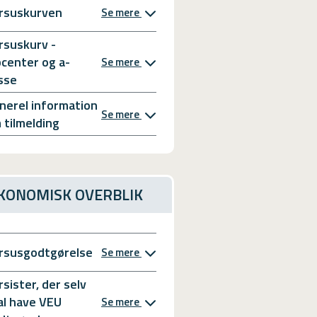
rsuskurven
Se mere
rsuskurv -
bcenter og a-
Se mere
sse
nerel information
Se mere
 tilmelding
KONOMISK OVERBLIK
rsusgodtgørelse
Se mere
rsister, der selv
al have VEU
Se mere