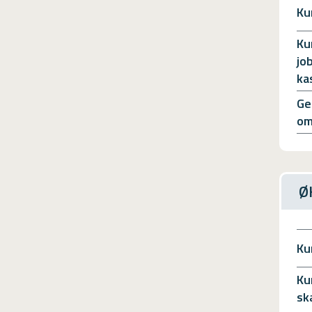
Ku
Ku
jo
ka
Ge
om
Ø
Ku
Ku
sk