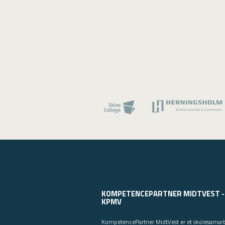
KOMPETENCEPARTNER MIDTVEST -
KPMV
KompetencePartner MidtVest er et skolesamar