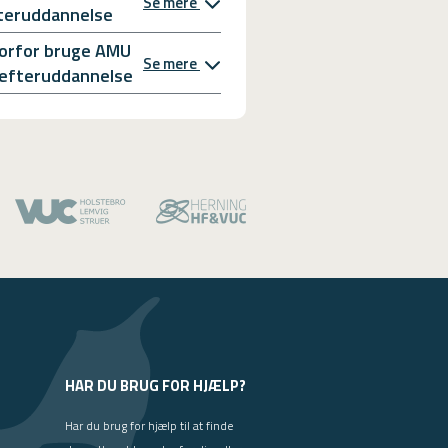
Se mere
teruddannelse
orfor bruge AMU
Se mere
l efteruddannelse
HAR DU BRUG FOR HJÆLP?
Har du brug for hjælp til at finde