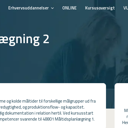
Erhvervsuddannelser
ONLINE
Kursusoversigt
V
lægning 2
e og kolde måltider til forskellige målgrupper ud fra
redygtighed, og produktionsflow- og kapacitet.
M
lig dokumentation i relation hertil. Ved kursusstart
mpetencer svarende til 48801 Måltidsplanlægning 1.
Her