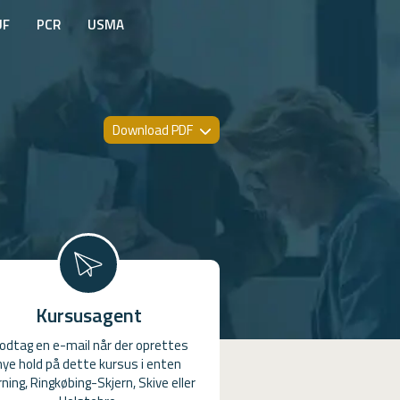
UF
PCR
USMA
Download PDF
Kursusagent
odtag en e-mail når der oprettes
nye hold på dette kursus i enten
ning, Ringkøbing-Skjern, Skive eller