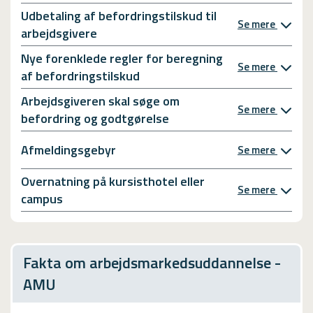
Udbetaling af befordringstilskud til
Se mere
arbejdsgivere
Nye forenklede regler for beregning
Se mere
af befordringstilskud
Arbejdsgiveren skal søge om
Se mere
befordring og godtgørelse
Afmeldingsgebyr
Se mere
Overnatning på kursisthotel eller
Se mere
campus
Fakta om arbejdsmarkedsuddannelse -
AMU