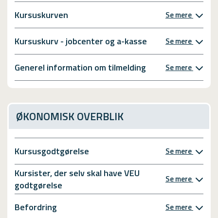
Kursuskurven
Se mere
Kursuskurv - jobcenter og a-kasse
Se mere
Generel information om tilmelding
Se mere
ØKONOMISK OVERBLIK
Kursusgodtgørelse
Se mere
Kursister, der selv skal have VEU
Se mere
godtgørelse
Befordring
Se mere