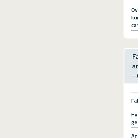
Ov
ku
ca
F
a
-
Fa
Hv
ge
An