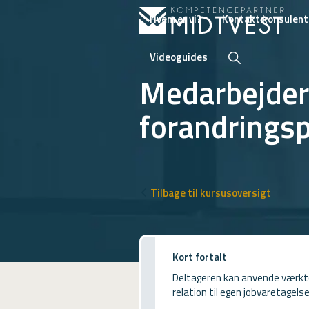
Hvem er vi?
Kontakt konsulent
Videoguides
Medarbejder
forandrings
Hvem er vi?
Kontakt konsulent
Erhvervsuddannelser
Tilbage til kursusoversigt
ONLINE
Kursusoversigt
Kort fortalt
VUF
Deltageren kan anvende værktø
PCR
relation til egen jobvaretagelse