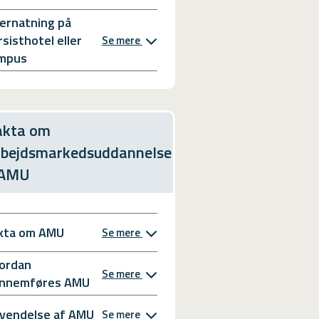
ernatning på
rsisthotel eller
Se mere
mpus
akta om
rbejdsmarkedsuddannelse
 AMU
kta om AMU
Se mere
ordan
Se mere
nnemføres AMU
vendelse af AMU
Se mere