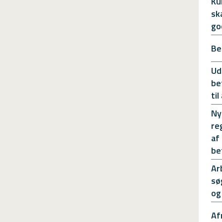
Ku
sk
go
Be
Ud
be
ti
Ny
re
af
be
Ar
sø
og
Af