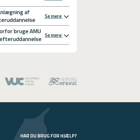
anlægning af
Se mere
teruddannelse
orfor bruge AMU
Se mere
l efteruddannelse
HAR DU BRUG FOR HJÆLP?