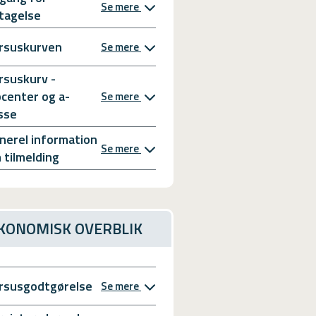
Se mere
tagelse
rsuskurven
Se mere
rsuskurv -
bcenter og a-
Se mere
sse
nerel information
Se mere
 tilmelding
KONOMISK OVERBLIK
rsusgodtgørelse
Se mere