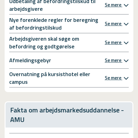
Udbetaling af befordringstilskud til
Se mere
arbejdsgivere
Nye forenklede regler for beregning
Se mere
af befordringstilskud
Arbejdsgiveren skal søge om
Se mere
befordring og godtgørelse
Afmeldingsgebyr
Se mere
Overnatning på kursisthotel eller
Se mere
campus
Fakta om arbejdsmarkedsuddannelse -
AMU