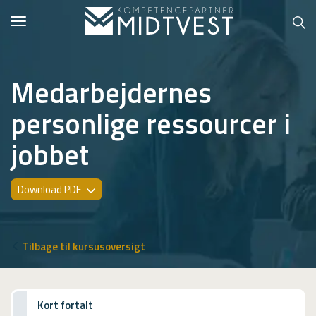
Toggle
navigation
Medarbejdernes
personlige ressourcer i
Hvem er vi?
jobbet
Kontakt konsulent
Erhvervsuddannelser
Download PDF
ONLINE
Kursusoversigt
Tilbage til kursusoversigt
VUF
PCR
Kort fortalt