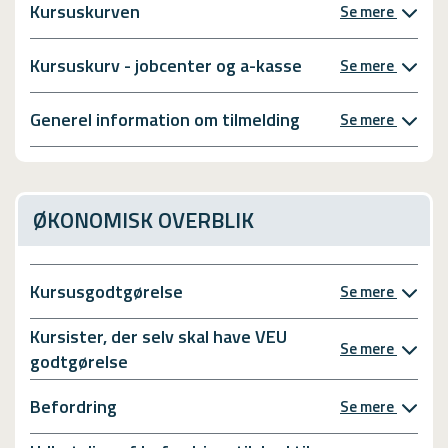
Kursuskurven
Se mere
Kursuskurv - jobcenter og a-kasse
Se mere
Generel information om tilmelding
Se mere
ØKONOMISK OVERBLIK
Kursusgodtgørelse
Se mere
Kursister, der selv skal have VEU
Se mere
godtgørelse
Befordring
Se mere