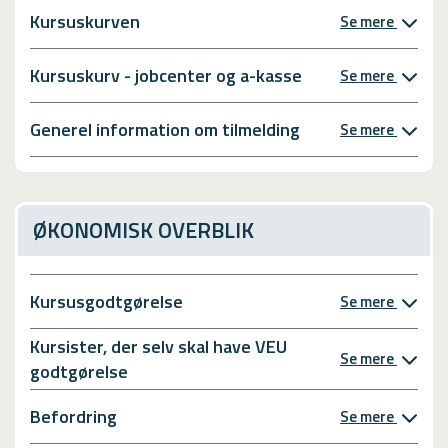
Kursuskurven
Se mere
Kursuskurv - jobcenter og a-kasse
Se mere
Generel information om tilmelding
Se mere
ØKONOMISK OVERBLIK
Kursusgodtgørelse
Se mere
Kursister, der selv skal have VEU
Se mere
godtgørelse
Befordring
Se mere