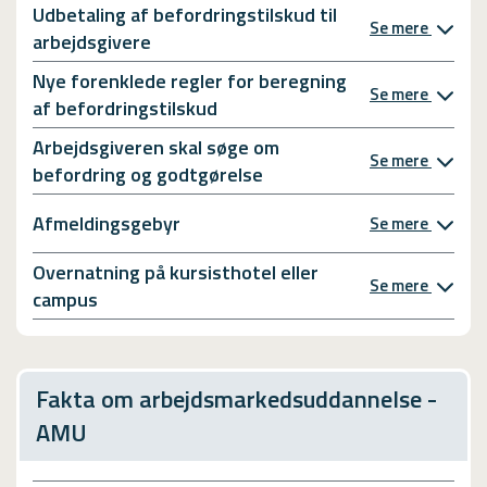
Udbetaling af befordringstilskud til
Se mere
arbejdsgivere
Nye forenklede regler for beregning
Se mere
af befordringstilskud
Arbejdsgiveren skal søge om
Se mere
befordring og godtgørelse
Afmeldingsgebyr
Se mere
Overnatning på kursisthotel eller
Se mere
campus
Fakta om arbejdsmarkedsuddannelse -
AMU