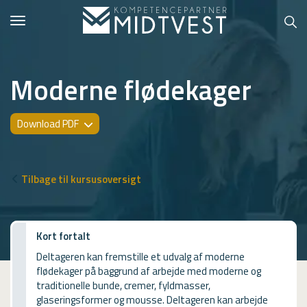
Toggle
navigation
Moderne flødekager
Hvem er vi?
Download PDF
Kontakt konsulent
Erhvervsuddannelser
Tilbage til kursusoversigt
ONLINE
Kursusoversigt
Kort fortalt
Deltageren kan fremstille et udvalg af moderne
VUF
flødekager på baggrund af arbejde med moderne og
traditionelle bunde, cremer, fyldmasser,
PCR
glaseringsformer og mousse. Deltageren kan arbejde