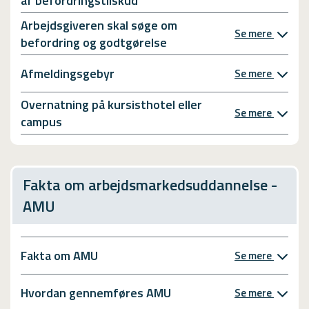
af befordringstilskud
Arbejdsgiveren skal søge om
Se mere
befordring og godtgørelse
Afmeldingsgebyr
Se mere
Overnatning på kursisthotel eller
Se mere
campus
Fakta om arbejdsmarkedsuddannelse -
AMU
Fakta om AMU
Se mere
Hvordan gennemføres AMU
Se mere