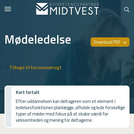
Toggle
navigation
Mødeledelse
Download PDF
Hvem er vi?
Kontakt konsulent
Tilbage til kursusoversigt
Erhvervsuddannelser
ONLINE
Kort fortalt
Efter uddannelsen kan deltageren som et element i
Kursusoversigt
ledelsesfunktionen planlægge, afholde og lede forskellige
VUF
typer af møder med fokus på at skabe værdi for
virksomheden og mening for deltagerne.
PCR