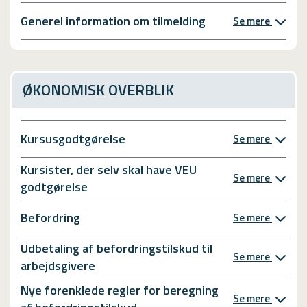
Generel information om tilmelding
Se mere
ØKONOMISK OVERBLIK
Kursusgodtgørelse
Se mere
Kursister, der selv skal have VEU
Se mere
godtgørelse
Befordring
Se mere
Udbetaling af befordringstilskud til
Se mere
arbejdsgivere
Nye forenklede regler for beregning
Se mere