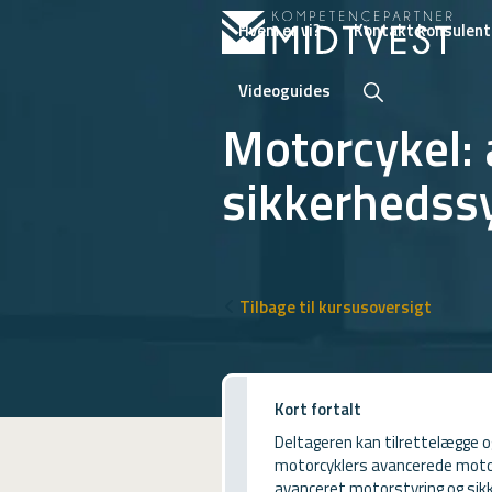
Hvem er vi?
Kontakt konsulent
Videoguides
Motorcykel: 
sikkerhedss
Hvem er vi?
Kontakt konsulent
Erhvervsuddannelser
Tilbage til kursusoversigt
ONLINE
Kursusoversigt
Kort fortalt
VUF
Deltageren kan tilrettelægge og
PCR
motorcyklers avancerede motor
avanceret motorstyring og sik