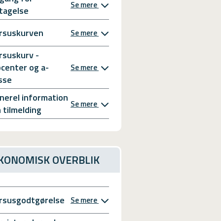
Se mere
tagelse
rsuskurven
Se mere
rsuskurv -
bcenter og a-
Se mere
sse
nerel information
Se mere
 tilmelding
KONOMISK OVERBLIK
rsusgodtgørelse
Se mere