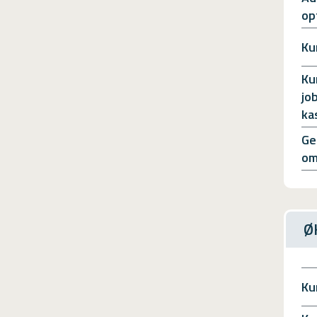
op
Ku
Ku
jo
ka
Ge
om
Ø
Ku