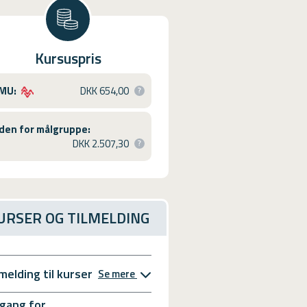
Kursuspris
MU:
DKK 654,00
den for målgruppe:
DKK 2.507,30
URSER OG TILMELDING
lmelding til kurser
Se mere
gang for