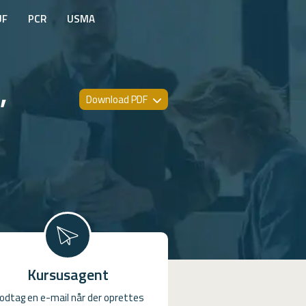
UF
PCR
USMA
,
Download PDF
Kursusagent
odtag en e-mail når der oprettes