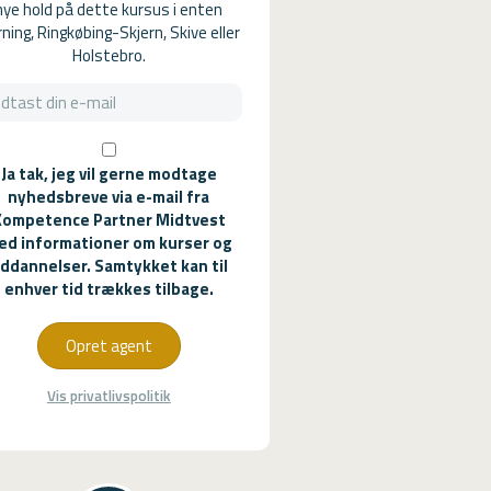
nye hold på dette kursus i enten
ning, Ringkøbing-Skjern, Skive eller
Holstebro.
Ja tak, jeg vil gerne modtage
nyhedsbreve via e-mail fra
Kompetence Partner Midtvest
ed informationer om kurser og
ddannelser. Samtykket kan til
enhver tid trækkes tilbage.
Opret agent
Vis privatlivspolitik