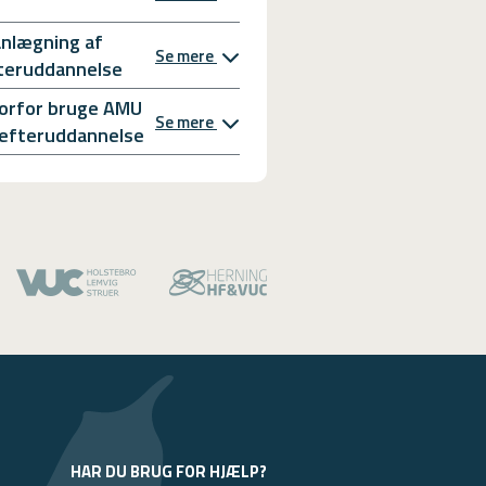
anlægning af
Se mere
teruddannelse
orfor bruge AMU
Se mere
l efteruddannelse
HAR DU BRUG FOR HJÆLP?