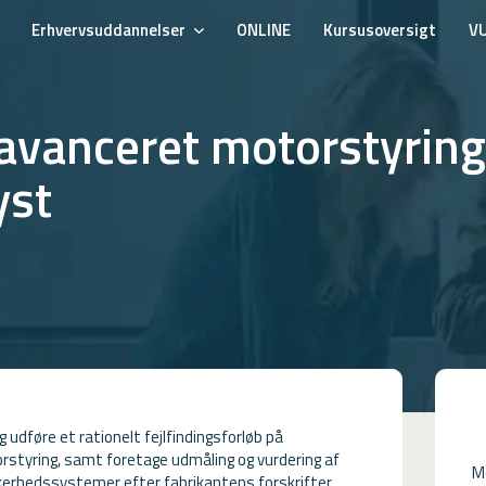
Erhvervsuddannelser
ONLINE
Kursusoversigt
V
avanceret motorstyring
yst
 udføre et rationelt fejlfindingsforløb på
styring, samt foretage udmåling og vurdering af
M
kerhedssystemer efter fabrikantens forskrifter.