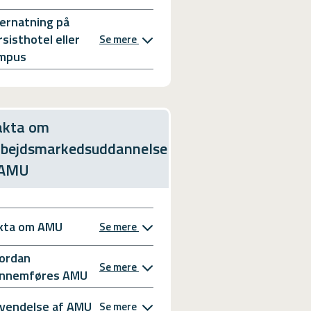
ernatning på
rsisthotel eller
Se mere
mpus
akta om
rbejdsmarkedsuddannelse
 AMU
kta om AMU
Se mere
ordan
Se mere
nnemføres AMU
vendelse af AMU
Se mere