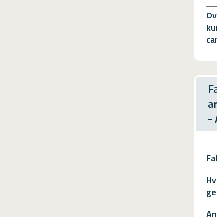
Ov
ku
ca
F
a
-
Fa
Hv
ge
An