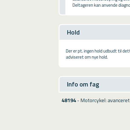
USMA
Deltageren kan anvende diagn
Videoguides
Hold
Der er pt. ingen hold udbudt til de
adviseret om nye hold.
Info om fag
48194
- Motorcykel: avanceret