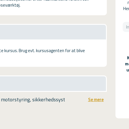
oseværktøj.
Her
tte kursus. Brug evt. kursusagenten for at blive
m
u
 motorstyring, sikkerhedssyst
Se mere