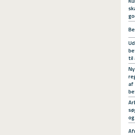
Ku
sk
go
Be
Ud
be
ti
Ny
re
af
be
Ar
sø
og
Af