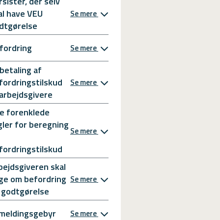
rsister, der selv
al have VEU
Se mere
dtgørelse
fordring
Se mere
betaling af
fordringstilskud
Se mere
l arbejdsgivere
e forenklede
gler for beregning
Se mere
fordringstilskud
bejdsgiveren skal
ge om befordring
Se mere
 godtgørelse
meldingsgebyr
Se mere