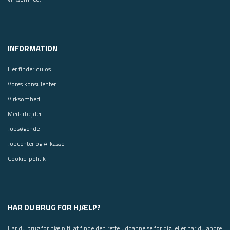
INFORMATION
Her finder du os
Vores konsulenter
Virksomhed
Medarbejder
Jobsøgende
Jobcenter og A-kasse
Cookie-politik
HAR DU BRUG FOR HJÆLP?
Har du brug for hjælp til at finde den rette uddannelse for dig, eller har du andre