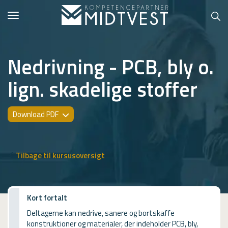
Toggle
navigation
Nedrivning - PCB, bly o.
lign. skadelige stoffer
Hvem er vi?
Kontakt konsulent
Download PDF
Erhvervsuddannelser
ONLINE
Tilbage til kursusoversigt
Kursusoversigt
VUF
Kort fortalt
Deltagerne kan nedrive, sanere og bortskaffe
PCR
konstruktioner og materialer, der indeholder PCB, bly,