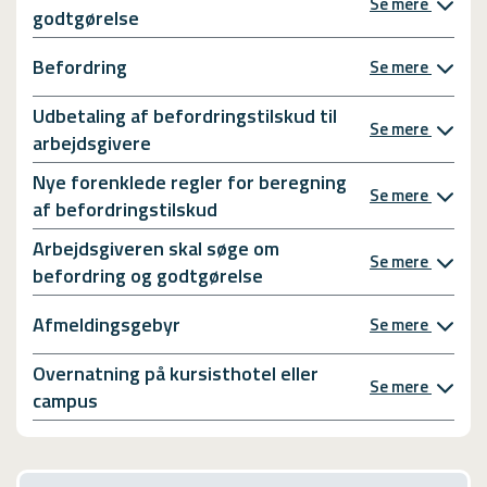
Se mere
godtgørelse
Befordring
Se mere
Udbetaling af befordringstilskud til
Se mere
arbejdsgivere
Nye forenklede regler for beregning
Se mere
af befordringstilskud
Arbejdsgiveren skal søge om
Se mere
befordring og godtgørelse
Afmeldingsgebyr
Se mere
Overnatning på kursisthotel eller
Se mere
campus