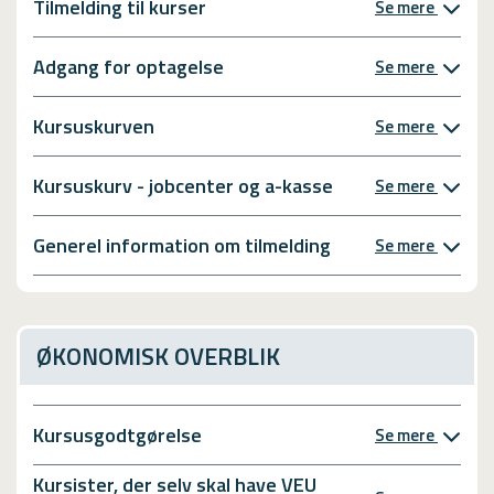
Tilmelding til kurser
Se mere
Adgang for optagelse
Se mere
Kursuskurven
Se mere
Kursuskurv - jobcenter og a-kasse
Se mere
Generel information om tilmelding
Se mere
ØKONOMISK OVERBLIK
Kursusgodtgørelse
Se mere
Kursister, der selv skal have VEU